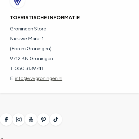
TOERISTISCHE INFORMATIE
Groningen Store
Nieuwe Markt 1
(Forum Groningen)
9712 KN Groningen
T. 050 3139741
E.
info@vvvgroningen.nl
F
I
Y
P
T
a
n
o
i
i