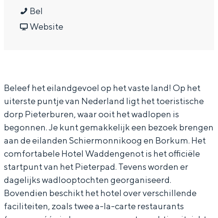
In Groningen ligt het allemaal opvallend
H
a
a
H
Bel
dicht bij elkaar. De levendigheid van de
o
r
a
v
o
Website
stad, de stilte van een hofje, de
weidsheid van het ommeland en de
t
H
r
a
t
sporen van een eeuwenoud verleden.
e
o
H
n
e
l
t
o
H
l
Stad
Beleef het eilandgevoel op het vaste land! Op het
W
e
t
o
W
Provincie
uiterste puntje van Nederland ligt het toeristische
a
l
e
t
a
Waddenkust
dorp Pieterburen, waar ooit het wadlopen is
d
W
l
e
d
Natuurgebieden
begonnen. Je kunt gemakkelijk een bezoek brengen
d
a
W
l
d
aan de eilanden Schiermonnikoog en Borkum. Het
e
d
a
W
e
comfortabele Hotel Waddengenot is het officiële
WAT TE DOEN
n
d
d
a
n
startpunt van het Pieterpad. Tevens worden er
dagelijks wadlooptochten georganiseerd.
g
e
d
d
g
Bovendien beschikt het hotel over verschillende
e
n
e
d
e
faciliteiten, zoals twee a-la-carte restaurants
n
g
n
e
n