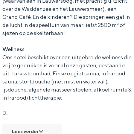
(waarvan één in Lauwersoog, met prachtig uitzicht
o
e
g
n
o
over de Waddenzee en het Lauwersmeer) , een
t
n
e
g
t
Grand Café. En de kinderen? Die springen een gat in
de lucht in de speeltuin van maar liefst 2500 m² of
o
n
e
Bijzonder overnachten
sjezen op de skelterbaan!
t
o
n
t
o
Overnachten was nog nooit zo leuk. Van
Wellness
slapen in een voormalige graanzolder
t
Ons hotel beschikt over een uitgebreide wellness die
van een molen tot overnachten in een
vrij te gebruiken is voor al onze gasten, bestaande
iglo van stro: Groningen biedt voor ieder
wat wils.
uit : turksstoombad, Finse opgiet sauna, infrarood
sauna, stortdouche (met mist en waterval ),
Fietsen
ijsdouche, algehele masseer stoelen, afkoel ruimte &
Wandelen
infrarood/lichttherapie.
Eten & drinken
D…
Winkelen
Overnachten
Lees verder