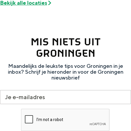
Bekijk alle locaties
a
n
a
S
l
e
:
i
MIS NIETS UIT
N
t
GRONINGEN
e
e
d
Maandelijks de leukste tips voor Groningen in je
e
inbox? Schrijf je hieronder in voor de Groningen
nieuwsbrief
r
l
a
n
d
s