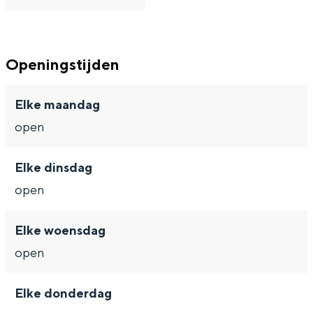
Met kinderen
Theater, muziek en musea
Openingstijden
REISIDEEËN
Een week in Stad en Ommeland
Elke maandag
Een dag op pad in Groningen stad
open
Elke dinsdag
open
Elke woensdag
open
Dagtripjes zonder auto
Elke donderdag