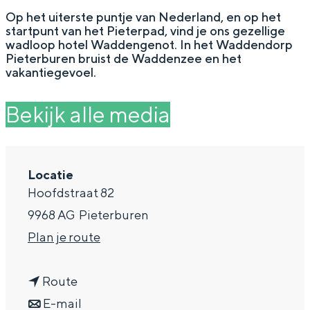
g
Wat ga jij doen?
Op het uiterste puntje van Nederland, en op het
startpunt van het Pieterpad, vind je ons gezellige
e
Zomerwandelingen in Groningen
wadloop hotel Waddengenot. In het Waddendorp
Pieterburen bruist de Waddenzee en het
Zwemplekken
vakantiegevoel.
Bekijk alle media
DIT IS GRONINGEN
Locatie
Hoofdstraat 82
9968 AG
Pieterburen
n
Plan je route
a
Top 10
n
a
Route
bezienswaardigheden
a
n
r
E-mail