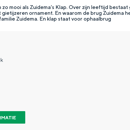
 zo mooi als Zuidema’s Klap. Over zijn leeftijd bestaat 
het gietijzeren ornament. En waarom de brug Zuidema h
familie Zuidema. En klap staat voor ophaalbrug
rk
Top 10 bezienswaardighed
allend dicht bij elkaar. De levendigheid van de stad, de stilte van ee
RMATIE