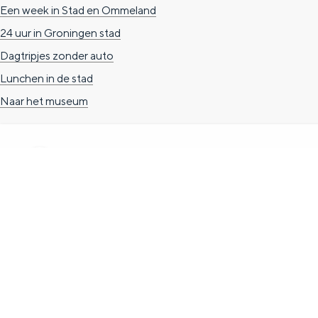
Een week in Stad en Ommeland
g
g
c
24 uur in Groningen stad
e
e
h
Dagtripjes zonder auto
t
e
Lunchen in de stad
a
n
Naar het museum
a
S
l
e
:
i
N
t
e
e
TOERISTISCHE INFORMATIE
d
Groningen Store
e
Nieuwe Markt 1
r
(Forum Groningen)
l
9712 KN Groningen
a