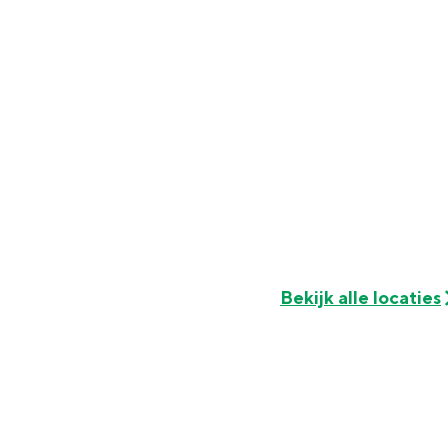
Fietsen
Wandelen
Eten & drinken
Winkelen
Overnachten
Met kinderen
Theater, muziek en musea
REISIDEEËN
Bekijk alle locaties
Een week in Stad en Ommel
Een dag op pad in Groninge