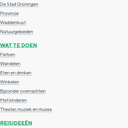
De Stad Groningen
c
t
h
Provincie
t
o
e
Waddenkust
e
t
n
Natuurgebieden
e
h
S
r
e
i
WAT TE DOEN
t
E
e
Fietsen
a
n
z
Wandelen
a
g
u
Eten en drinken
l
l
r
Winkelen
H
i
d
Bijzonder overnachten
u
s
e
Met kinderen
i
h
u
Theater, muziek en musea
d
p
t
REISIDEEËN
i
a
s