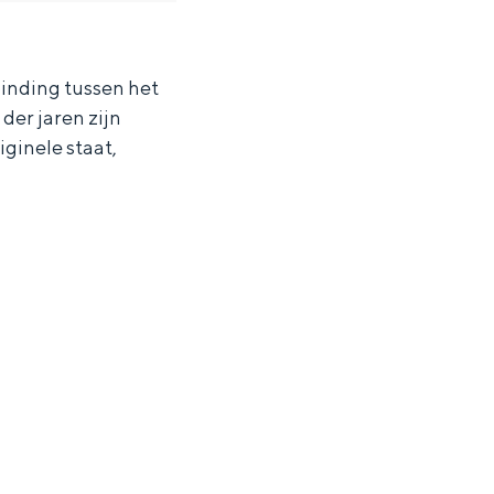
binding tussen het
der jaren zijn
ginele staat,
ten in een iglo van stro: Groningen biedt voor ieder wat wils.