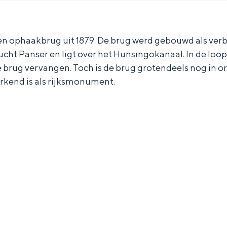
een ophaakbrug uit 1879. De brug werd gebouwd als ver
cht Panser en ligt over het Hunsingokanaal. In de loop 
 brug vervangen. Toch is de brug grotendeels nog in ori
rkend is als rijksmonument.
Bijzonder overnachten
. Van slapen in een voormalige graanzolder van een molen tot overnach