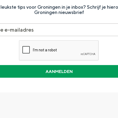
leukste tips voor Groningen in je inbox? Schrijf je hier
Groningen nieuwsbrief
Dagtripjes zonder auto
veranderlijke landschap. Binen een mum van tijd sta je vanuit de stad 