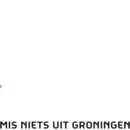
and
n stad
MIS NIETS UIT GRONINGE