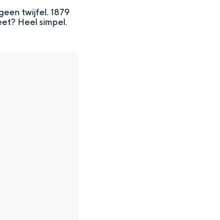
geen twijfel. 1879
eet? Heel simpel.
en
n hofje, de weidsheid van het ommeland en de sporen van een