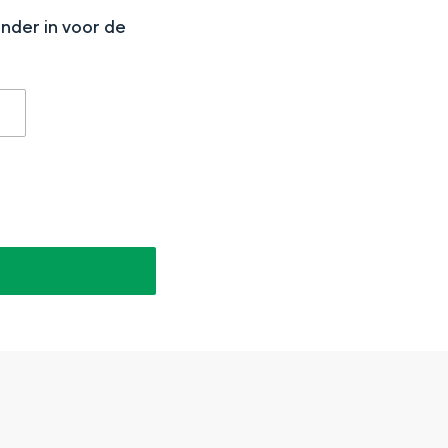
onder in voor de
aan de Waddenzee, midden in het groen of bij een schattig