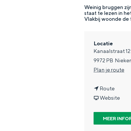
g
Weinig bruggen zijn
staat te lezen in 
e
DIT IS GRONINGEN
Vlakbij woonde de 
Locatie
Kanaalstraat 12
9972 PB
Nieke
n
Plan je route
a
n
a
Route
a
v
r
Website
In Groningen ligt het allemaal opv
a
a
Z
eeuwenoud verleden.
r
n
u
MEER INFO
Stad
Z
Z
i
Provincie