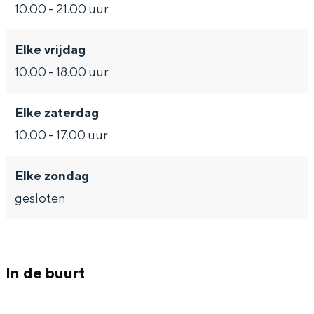
Met kinderen
10.00 - 21.00 uur
n
Theater, muziek en musea
g
Elke vrijdag
e
10.00 - 18.00 uur
REISIDEEËN
n
Een week in Stad en Ommeland
Elke zaterdag
Een dag op pad in Groningen stad
10.00 - 17.00 uur
Elke zondag
gesloten
In de buurt
Dagtripjes zonder auto