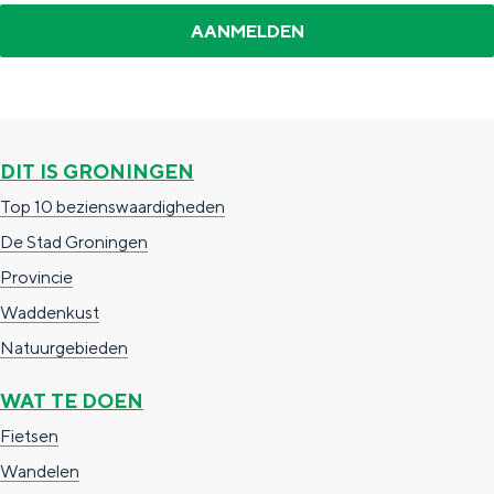
a
n
a
S
l
e
:
i
N
t
DIT IS GRONINGEN
e
e
Top 10 bezienswaardigheden
d
De Stad Groningen
e
Provincie
r
Waddenkust
l
Natuurgebieden
a
WAT TE DOEN
n
Fietsen
d
Wandelen
s