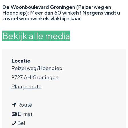
g
Wat ga jij doen?
De Woonboulevard Groningen (Peizerweg en
Hoendiep): Meer dan 60 winkels! Nergens vindt u
e
Zomerwandelingen in Groningen
zoveel woonwinkels vlakbij elkaar.
Zwemplekken
Bekijk alle media
DIT IS GRONINGEN
Locatie
Peizerweg/Hoendiep
9727 AH
Groningen
n
Plan je route
a
n
a
Route
a
n
r
E-mail
Top 10
bezienswaardigheden
W
a
a
W
Bel