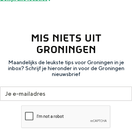
e
h
S
r
e
i
t
E
e
a
n
z
MIS NIETS UIT
a
g
u
GRONINGEN
l
l
r
H
i
d
Maandelijks de leukste tips voor Groningen in je
inbox? Schrijf je hieronder in voor de Groningen
u
s
e
nieuwsbrief
i
h
u
d
p
t
i
a
s
g
g
c
e
e
h
t
e