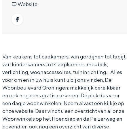
o
r
a
v
o
Website
In Groningen ligt het allemaal opvallend
dicht bij elkaar. De levendigheid van de
o
W
r
a
o
stad, de stilte van een hofje, de
n
o
W
n
n
F
weidsheid van het ommeland en de
sporen van een eeuwenoud verleden.
b
o
o
W
b
a
o
n
o
o
o
c
Stad
u
b
n
o
u
e
Provincie
Van keukens tot badkamers, van gordijnen tot tapijt,
l
o
b
n
l
b
Waddenkust
van kinderkamers tot slaapkamers, meubels,
e
u
o
b
e
o
verlichting, woonaccessoires, tuininrichting... Alles
Natuurgebieden
v
l
u
o
v
o
voor om en in uw huis kunt u bij ons vinden. De
a
e
l
u
a
Woonboulevard Groningen: makkelijk bereikbaar
k
WAT TE DOEN
en ook nog eens gratis parkeren! Dé plek dus voor
r
v
e
l
r
W
een dagje woonwinkelen! Neem alvast een kijkje op
d
a
v
e
d
o
onze website. Daar vindt u een overzicht van al onze
G
r
a
v
G
o
Woonwinkels op het Hoendiep en de Peizerweg en
r
d
r
a
r
n
bovendien ook nog een overzicht van diverse