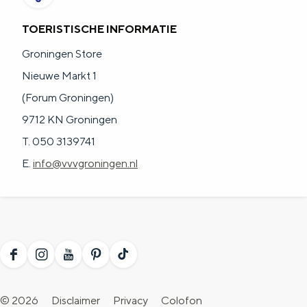
TOERISTISCHE INFORMATIE
Groningen Store
Nieuwe Markt 1
(Forum Groningen)
9712 KN Groningen
T. 050 3139741
E.
info@vvvgroningen.nl
F
I
Y
P
T
a
n
o
i
i
© 2026
Disclaimer
Privacy
Colofon