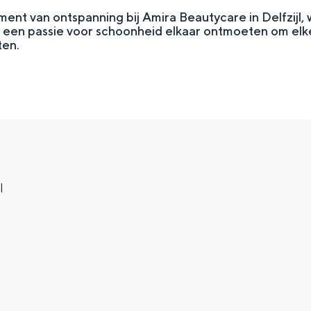
ent van ontspanning bij Amira Beautycare in Delfzijl,
n een passie voor schoonheid elkaar ontmoeten om elke
ten.
l
Top 10 bezienswaardighed
allend dicht bij elkaar. De levendigheid van de stad, de stilte van ee