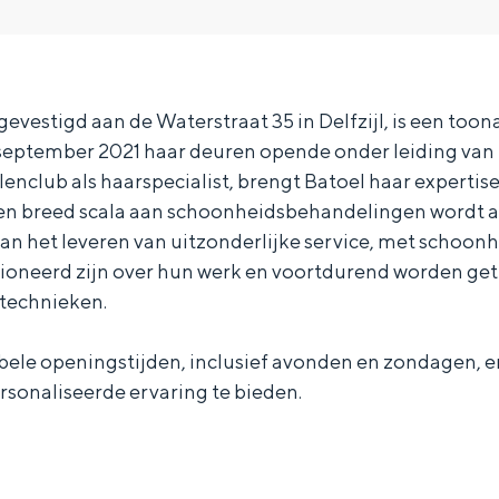
evestigd aan de Waterstraat 35 in Delfzijl, is een to
 september 2021 haar deuren opende onder leiding van
enclub als haarspecialist, brengt Batoel haar expertis
een breed scala aan schoonheidsbehandelingen wordt 
aan het leveren van uitzonderlijke service, met schoon
sioneerd zijn over hun werk en voortdurend worden get
 technieken.
ibele openingstijden, inclusief avonden en zondagen, e
rsonaliseerde ervaring te bieden.
Bijzonder overnachten
. Van slapen in een voormalige graanzolder van een molen tot overnach