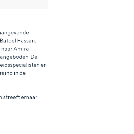
onaangevende
 Batoel Hassan.
e naar Amira
aangeboden. De
heidsspecialisten en
raind in de
n streeft ernaar
ten in een iglo van stro: Groningen biedt voor ieder wat wils.