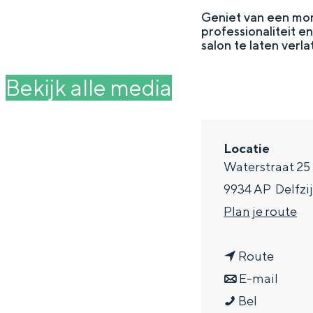
g
Geniet van een mom
professionaliteit e
e
DIT IS GRONINGEN
salon te laten verla
Bekijk alle media
Locatie
Waterstraat 25
9934 AP
Delfzij
n
Plan je route
a
In Groningen ligt het allemaal opv
n
a
Route
eeuwenoud verleden.
a
n
r
E-mail
Stad
A
a
a
A
Bel
Provincie