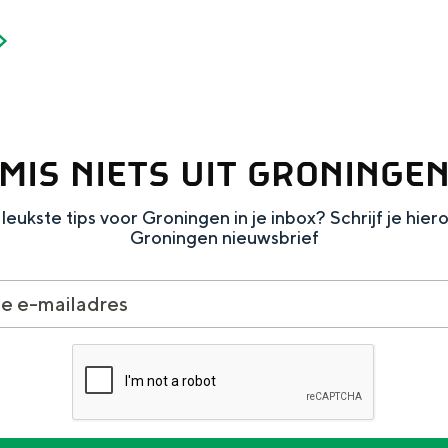
Dagtripjes zonder auto
MIS NIETS UIT GRONINGE
veranderlijke landschap. Binen een mum van tijd sta je vanuit de stad 
leukste tips voor Groningen in je inbox? Schrijf je hier
Groningen nieuwsbrief