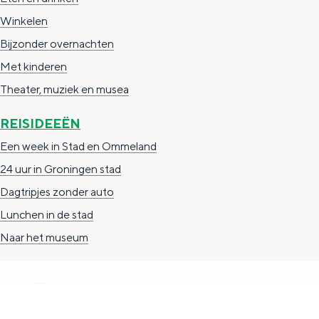
g
g
c
Winkelen
e
e
h
Bijzonder overnachten
t
e
Met kinderen
a
n
Theater, muziek en musea
a
S
REISIDEEËN
l
e
Een week in Stad en Ommeland
:
i
24 uur in Groningen stad
N
t
Dagtripjes zonder auto
e
e
Lunchen in de stad
d
Naar het museum
e
r
l
a