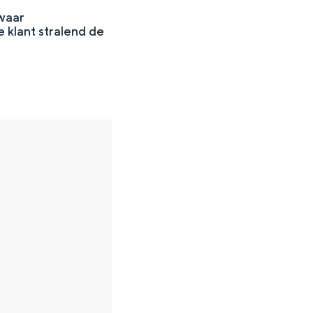
 waar
 klant stralend de
en
n hofje, de weidsheid van het ommeland en de sporen van een