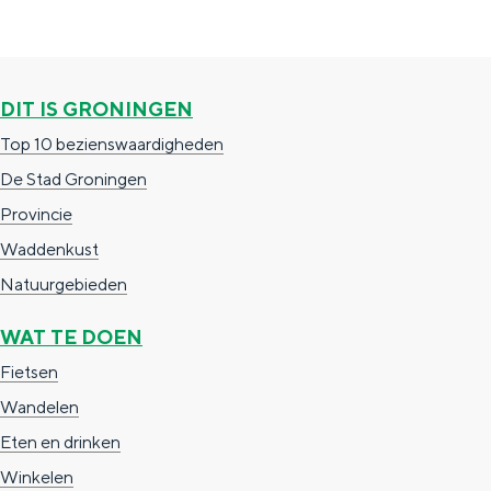
e
h
S
r
e
i
t
E
e
DIT IS GRONINGEN
a
n
z
Top 10 bezienswaardigheden
a
g
u
De Stad Groningen
l
l
r
Provincie
H
i
d
Waddenkust
u
s
e
Natuurgebieden
i
h
u
d
p
t
WAT TE DOEN
i
a
s
Fietsen
g
g
c
Wandelen
e
e
h
Eten en drinken
t
e
Winkelen