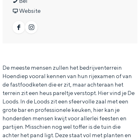
D
a
a
D
Bel
In Groningen ligt het allemaal opvallend
e
r
a
v
e
Website
dicht bij elkaar. De levendigheid van de
stad, de stilte van een hofje, de
L
D
r
a
L
weidsheid van het ommeland en de
o
e
D
n
o
F
I
sporen van een eeuwenoud verleden.
o
L
e
D
o
a
n
Stad
d
o
L
e
d
c
s
Provincie
s
o
o
L
s
e
t
De meeste mensen zullen het bedrijventerrein
Waddenkust
d
o
o
b
a
Hoendiep vooral kennen van hun rijexamen of van
Natuurgebieden
s
d
o
o
g
de fastfoodketen die er zit, maar achteraan het
s
d
o
r
terrein zit een heus pareltje verstopt. Hier vind je De
WAT TE DOEN
s
Loods. In de Loods zit een sfeervolle zaal met een
k
a
grote bar en professionele keuken, hier kan je
D
m
honderden mensen kwijt voor allerlei feesten en
e
D
partijen. Misschien nog wel toffer is de tuin die
L
e
achter het pand ligt. Deze staat vol met planten en