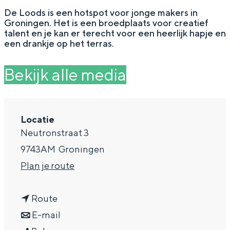
g
Wat ga jij doen?
De Loods is een hotspot voor jonge makers in
Groningen. Het is een broedplaats voor creatief
e
Zomerwandelingen in Groningen
talent en je kan er terecht voor een heerlijk hapje en
een drankje op het terras.
Zwemplekken
Bekijk alle media
DIT IS GRONINGEN
Locatie
Neutronstraat 3
9743AM
Groningen
n
Plan je route
a
n
a
Route
Top 10
a
n
r
E-mail
bezienswaardigheden