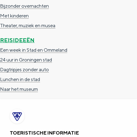
a
n
Bijzonder overnachten
a
S
Met kinderen
l
e
Theater, muziek en musea
:
i
REISIDEEËN
N
t
Een week in Stad en Ommeland
e
e
24 uur in Groningen stad
d
Dagtripjes zonder auto
e
Lunchen in de stad
r
Naar het museum
l
a
n
d
s
TOERISTISCHE INFORMATIE