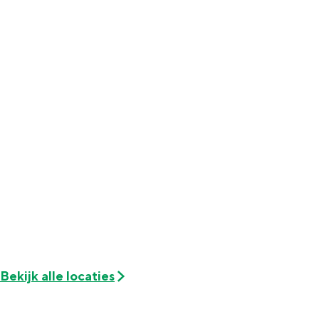
Met kinderen
Theater, muziek en musea
REISIDEEËN
Een week in Stad en Ommeland
Een dag op pad in Groningen stad
Bekijk alle locaties
Dagtripjes zonder auto