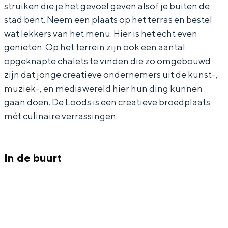
o
L
struiken die je het gevoel geven alsof je buiten de
o
o
stad bent. Neem een plaats op het terras en bestel
wat lekkers van het menu. Hier is het echt even
d
o
genieten. Op het terrein zijn ook een aantal
s
d
Bijzonder overnachten
opgeknapte chalets te vinden die zo omgebouwd
s
zijn dat jonge creatieve ondernemers uit de kunst-,
Overnachten was nog nooit zo leuk. Van
muziek-, en mediawereld hier hun ding kunnen
slapen in een voormalige graanzolder
van een molen tot overnachten in een
gaan doen. De Loods is een creatieve broedplaats
iglo van stro: Groningen biedt voor ieder
mét culinaire verrassingen.
wat wils.
Fietsen
In de buurt
Wandelen
Eten & drinken
Winkelen
Overnachten