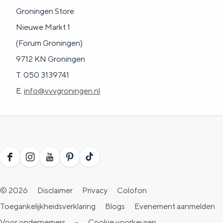
Groningen Store
Nieuwe Markt 1
(Forum Groningen)
9712 KN Groningen
T. 050 3139741
E.
info@vvvgroningen.nl
F
I
Y
P
T
a
n
o
i
i
© 2026
Disclaimer
Privacy
Colofon
c
s
u
n
k
Toegankelijkheidsverklaring
Blogs
Evenement aanmelden
e
t
T
t
T
Voor ondernemers
-
Cookie voorkeuren