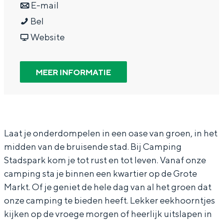
a
n
r
E-mail
In Groningen ligt het allemaal opvallend
dicht bij elkaar. De levendigheid van de
C
a
a
C
Bel
stad, de stilte van een hofje, de
a
r
a
v
a
Website
weidsheid van het ommeland en de
m
C
r
a
m
sporen van een eeuwenoud verleden.
p
a
C
n
p
MEER INFORMATIE
Stad
i
m
a
C
i
Provincie
n
p
m
a
n
Waddenkust
g
i
p
m
g
Natuurgebieden
S
n
i
p
S
Laat je onderdompelen in een oase van groen, in het
midden van de bruisende stad. Bij Camping
t
g
n
i
t
WAT TE DOEN
Stadspark kom je tot rust en tot leven. Vanaf onze
a
S
g
n
a
camping sta je binnen een kwartier op de Grote
d
t
S
g
d
Markt. Of je geniet de hele dag van al het groen dat
s
a
t
S
s
onze camping te bieden heeft. Lekker eekhoorntjes
p
d
a
t
p
kijken op de vroege morgen of heerlijk uitslapen in