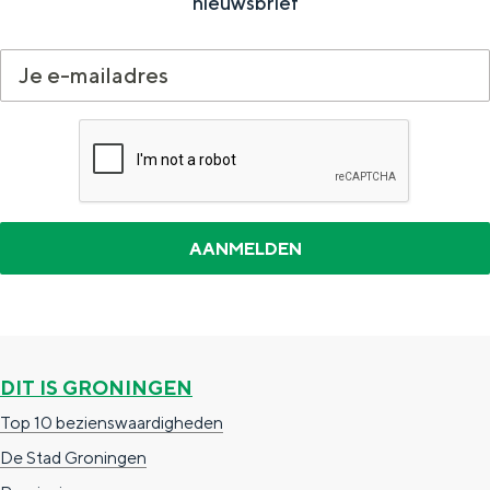
nieuwsbrief
a
n
a
S
l
e
:
i
N
t
e
e
d
e
r
l
a
DIT IS GRONINGEN
n
Top 10 bezienswaardigheden
d
De Stad Groningen
s