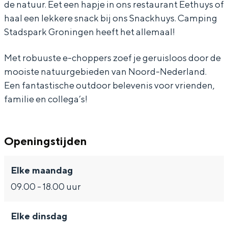
de natuur. Eet een hapje in ons restaurant Eethuys of
a
s
d
a
a
haal een lekkere snack bij ons Snackhuys. Camping
r
p
s
d
r
Stadspark Groningen heeft het allemaal!
k
a
p
s
k
r
a
p
Bijzonder overnachten
Met robuuste e-choppers zoef je geruisloos door de
k
r
a
mooiste natuurgebieden van Noord-Nederland.
Overnachten was nog nooit zo leuk. Van
Een fantastische outdoor belevenis voor vrienden,
k
r
slapen in een voormalige graanzolder
familie en collega’s!
van een molen tot overnachten in een
k
iglo van stro: Groningen biedt voor ieder
wat wils.
Openingstijden
Fietsen
Wandelen
Elke maandag
Eten & drinken
09.00 - 18.00 uur
Winkelen
Overnachten
Elke dinsdag