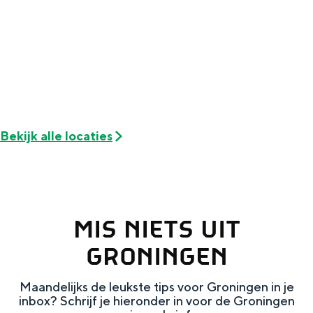
e
h
S
r
e
i
t
E
e
a
n
z
a
g
u
l
l
r
Bekijk alle locaties
H
i
d
u
s
e
i
h
u
d
p
t
MIS NIETS UIT
i
a
s
GRONINGEN
g
g
c
e
e
h
Maandelijks de leukste tips voor Groningen in je
t
inbox? Schrijf je hieronder in voor de Groningen
e