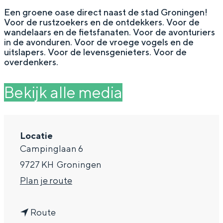
g
Wat ga jij doen?
Een groene oase direct naast de stad Groningen!
Voor de rustzoekers en de ontdekkers. Voor de
e
Zomerwandelingen in Groningen
wandelaars en de fietsfanaten. Voor de avonturiers
in de avonduren. Voor de vroege vogels en de
Zwemplekken
uitslapers. Voor de levensgenieters. Voor de
overdenkers.
DIT IS GRONINGEN
Bekijk alle media
Locatie
Campinglaan 6
9727 KH
Groningen
n
Plan je route
a
Top 10
bezienswaardigheden
n
a
Route