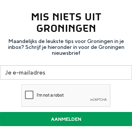
a
n
MIS NIETS UIT
a
S
l
e
GRONINGEN
:
i
Maandelijks de leukste tips voor Groningen in je
N
t
inbox? Schrijf je hieronder in voor de Groningen
e
e
nieuwsbrief
d
e
r
l
a
n
d
s