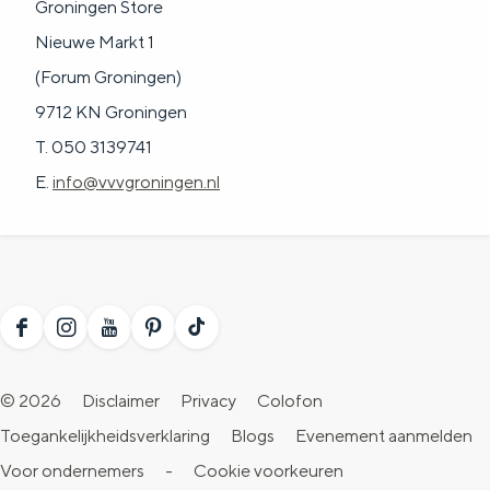
Groningen Store
Nieuwe Markt 1
(Forum Groningen)
9712 KN Groningen
T. 050 3139741
E.
info@vvvgroningen.nl
F
I
Y
P
T
a
n
o
i
i
© 2026
Disclaimer
Privacy
Colofon
c
s
u
n
k
Toegankelijkheidsverklaring
Blogs
Evenement aanmelden
e
t
T
t
T
Voor ondernemers
-
Cookie voorkeuren
b
a
u
e
o