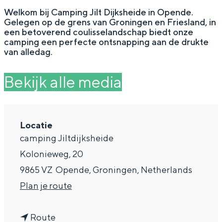
g
Wat ga jij doen?
Welkom bij Camping Jilt Dijksheide in Opende.
Gelegen op de grens van Groningen en Friesland, in
e
Zomerwandelingen in Groningen
een betoverend coulisselandschap biedt onze
camping een perfecte ontsnapping aan de drukte
Zwemplekken
van alledag.
Bekijk alle media
DIT IS GRONINGEN
Locatie
camping Jiltdijksheide
Kolonieweg, 20
9865 VZ
Opende, Groningen, Netherlands
n
Plan je route
Top 10
a
bezienswaardigheden
n
a
Route