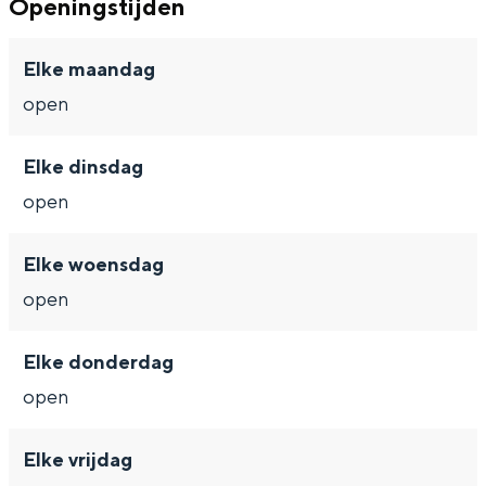
Openingstijden
Met kinderen
Theater, muziek en musea
Elke maandag
open
REISIDEEËN
Een week in Stad en Ommeland
Elke dinsdag
Een dag op pad in Groningen stad
open
Elke woensdag
open
Elke donderdag
open
Dagtripjes zonder auto
Elke vrijdag