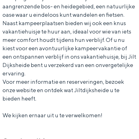
aangrenzende bos- en heidegebied, een natuurlijke
j
D
t
l
j
oase waar u eindeloos kunt wandelen en fietsen.
k
i
D
t
k
Naast kampeerplaatsen bieden wij ook een knus
s
j
i
D
s
vakantiehuisje te huur aan, ideaal voor wie van iets
Bijzonder overnachten
h
k
j
i
h
meer comfort houdt tijdens hun verblijf. Of u nu
e
s
k
j
e
Overnachten was nog nooit zo leuk. Van
kiest voor een avontuurlijke kampeervakantie of
slapen in een voormalige graanzolder
i
h
s
k
i
een ontspannen verblijf in ons vakantiehuisje, bij Jilt
van een molen tot overnachten in een
Dijksheide bent u verzekerd van een onvergetelijke
d
e
h
s
d
iglo van stro: Groningen biedt voor ieder
ervaring.
wat wils.
e
i
e
h
e
Voor meer informatie en reserveringen, bezoek
d
i
e
Fietsen
onze website en ontdek wat Jiltdijksheide u te
e
d
i
bieden heeft.
Wandelen
e
d
Eten & drinken
We kijken ernaar uit u te verwelkomen!
e
Winkelen
Overnachten