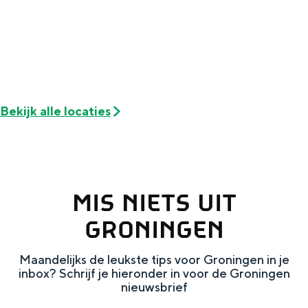
W
e
Met kinderen
e
r
Theater, muziek en musea
r
e
e
l
REISIDEEËN
l
d
Een week in Stad en Ommeland
Bekijk alle locaties
d
Een dag op pad in Groningen stad
MIS NIETS UIT
GRONINGEN
Maandelijks de leukste tips voor Groningen in je
inbox? Schrijf je hieronder in voor de Groningen
Dagtripjes zonder auto
nieuwsbrief