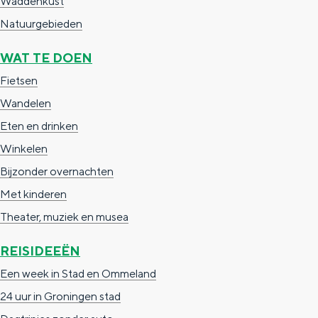
Waddenkust
e
h
S
Natuurgebieden
r
e
i
t
E
e
WAT TE DOEN
a
n
z
Fietsen
a
g
u
Wandelen
l
l
r
Eten en drinken
H
i
d
Winkelen
u
s
e
Bijzonder overnachten
i
h
u
Met kinderen
d
p
t
Theater, muziek en musea
i
a
s
REISIDEEËN
g
g
c
Een week in Stad en Ommeland
e
e
h
24 uur in Groningen stad
t
e