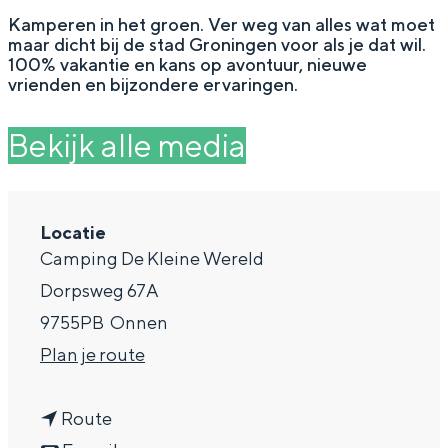
g
Wat ga jij doen?
Kamperen in het groen. Ver weg van alles wat moet
maar dicht bij de stad Groningen voor als je dat wil.
e
Zomerwandelingen in Groningen
100% vakantie en kans op avontuur, nieuwe
vrienden en bijzondere ervaringen.
Zwemplekken
Bekijk alle media
DIT IS GRONINGEN
Locatie
Camping De Kleine Wereld
Dorpsweg 67A
9755PB
Onnen
n
Plan je route
a
Top 10
n
a
Route
bezienswaardigheden