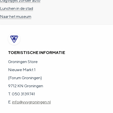
Dagtripjes zonder auto
a
n
Lunchen in de stad
a
S
Naar het museum
l
e
:
i
N
t
e
e
d
TOERISTISCHE INFORMATIE
e
Groningen Store
r
Nieuwe Markt 1
l
(Forum Groningen)
a
9712 KN Groningen
n
T. 050 3139741
d
E.
info@vvvgroningen.nl
s