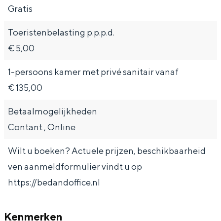
a
n
Gratis
a
S
Toeristenbelasting p.p.p.d.
l
e
€ 5,00
:
i
N
t
1-persoons kamer met privé sanitair vanaf
e
e
€ 135,00
d
Betaalmogelijkheden
e
Contant , Online
r
l
Wilt u boeken? Actuele prijzen, beschikbaarheid
a
ven aanmeldformulier vindt u op
n
https://bedandoffice.nl
d
s
Kenmerken