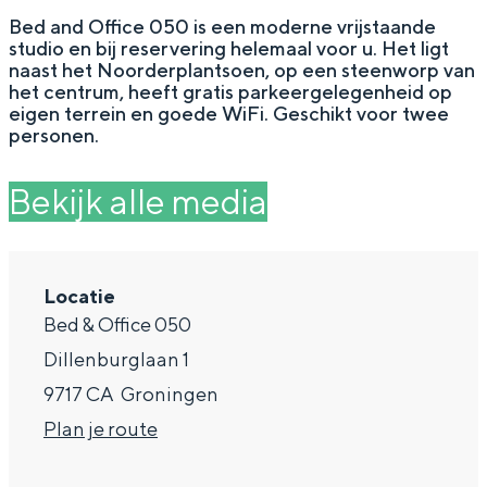
g
Wat ga jij doen?
Bed and Office 050 is een moderne vrijstaande
studio en bij reservering helemaal voor u. Het ligt
e
Zomerwandelingen in Groningen
naast het Noorderplantsoen, op een steenworp van
het centrum, heeft gratis parkeergelegenheid op
Zwemplekken
eigen terrein en goede WiFi. Geschikt voor twee
personen.
DIT IS GRONINGEN
Bekijk alle media
Locatie
Bed & Office 050
Dillenburglaan 1
9717 CA
Groningen
n
Plan je route
Top 10
bezienswaardigheden
a