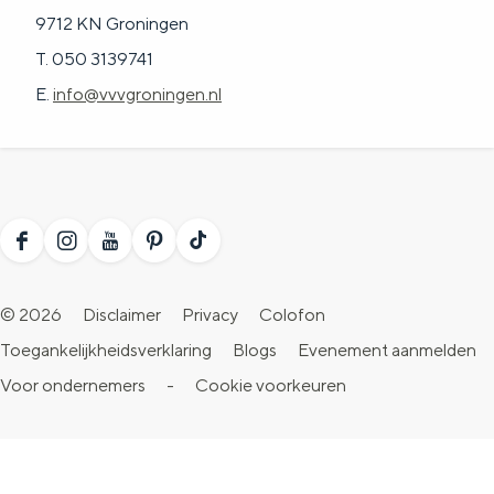
9712 KN Groningen
T. 050 3139741
E.
info@vvvgroningen.nl
F
I
Y
P
T
a
n
o
i
i
© 2026
Disclaimer
Privacy
Colofon
c
s
u
n
k
Toegankelijkheidsverklaring
Blogs
Evenement aanmelden
e
t
T
t
T
Voor ondernemers
-
Cookie voorkeuren
b
a
u
e
o
o
g
b
r
k
o
r
e
e
V