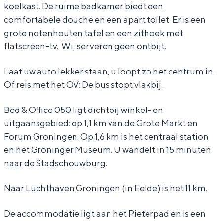
5
0
e
koelkast. De ruime badkamer biedt een
e
comfortabele douche en een apart toilet. Er is een
0
5
0
d
grote notenhouten tafel en een zithoek met
0
5
&
flatscreen-tv. Wij serveren geen ontbijt.
0
O
Bijzonder overnachten
ff
Laat uw auto lekker staan, u loopt zo het centrum in.
Overnachten was nog nooit zo leuk. Van
Of reis met het OV: De bus stopt vlakbij.
i
slapen in een voormalige graanzolder
van een molen tot overnachten in een
c
iglo van stro: Groningen biedt voor ieder
Bed & Office 050 ligt dichtbij winkel- en
e
wat wils.
uitgaansgebied: op 1,1 km van de Grote Markt en
0
Forum Groningen. Op 1,6 km is het centraal station
Fietsen
5
en het Groninger Museum. U wandelt in 15 minuten
Wandelen
naar de Stadschouwburg.
0
Eten & drinken
Naar Luchthaven Groningen (in Eelde) is het 11 km.
Winkelen
Overnachten
De accommodatie ligt aan het Pieterpad en is een