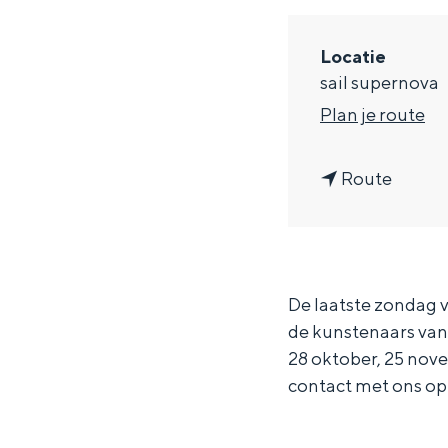
g
e
Locatie
DIT IS GRONINGEN
sail supernova
n
Plan je route
a
n
a
Route
a
r
a
K
r
u
De laatste zondag v
K
n
de kunstenaars van 
u
s
In Groningen ligt het allemaal opv
28 oktober, 25 nove
eeuwenoud verleden.
n
t
contact met ons o
s
b
Stad
t
o
Provincie