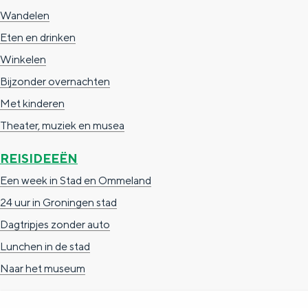
Wandelen
c
t
h
Eten en drinken
t
o
e
Winkelen
e
t
n
Bijzonder overnachten
e
h
S
Met kinderen
r
e
i
Theater, muziek en musea
t
E
e
a
n
z
REISIDEEËN
a
g
u
Een week in Stad en Ommeland
l
l
r
24 uur in Groningen stad
H
i
d
Dagtripjes zonder auto
u
s
e
Lunchen in de stad
i
h
u
Naar het museum
d
p
t
i
a
s