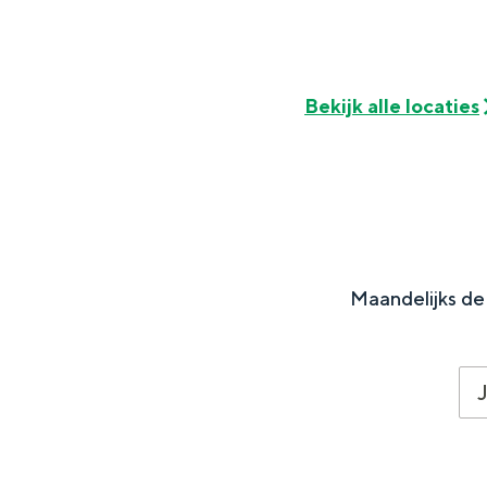
Fietsen
Wandelen
Eten & drinken
Bekijk alle locaties
Winkelen
Overnachten
Met kinderen
Theater, muziek en musea
Maandelijks de 
REISIDEEËN
Een week in Stad en Ommel
Een dag op pad in Groninge