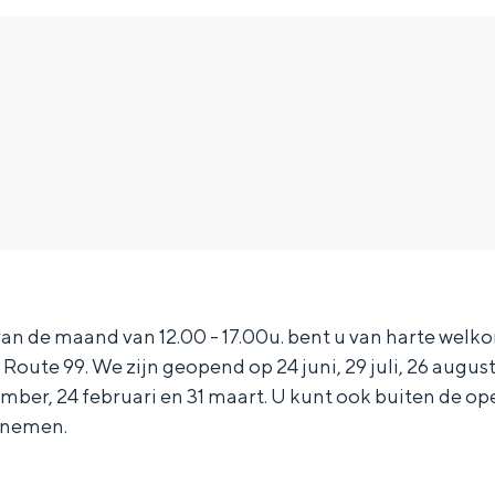
Top 10 bezienswaardighed
an de maand van 12.00 - 17.00u. bent u van harte welkom
Route 99. We zijn geopend op 24 juni, 29 juli, 26 augus
allend dicht bij elkaar. De levendigheid van de stad, de stilte van ee
mber, 24 februari en 31 maart. U kunt ook buiten de o
pnemen.