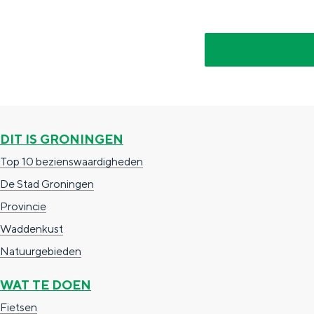
De rijkdom van Groningen is haar 
DIT IS GRONINGEN
wierdedorp.
Top 10 bezienswaardigheden
Lunchen in de stad
De Stad Groningen
Naar het museum
Provincie
Waddenkust
S
n
nl
Natuurgebieden
e
l
Nederlands
WAT TE DOEN
l
G
G
English
en
Deutsch
de
Fietsen
e
o
e