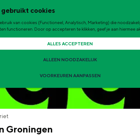
 gebruikt cookies
bruik van cookies (Functioneel, Analytisch, Marketing) die noodzakelij
de stad
aten functioneren. Door op accepteren te klikken, geef je aan hiermee 
ALLES ACCEPTEREN
ALLEEN NOODZAKELIJK
VOORKEUREN AANPASSEN
Zomervakantie tips
 zijn de leukste uitjes voor kinderen in Stad en Ommeland voor deze 
t
riet
n Groningen
ingen