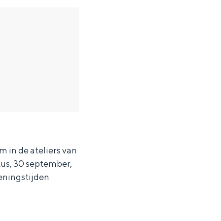
en
 in de ateliers van
tus, 30 september,
n hofje, de weidsheid van het ommeland en de sporen van een
peningstijden