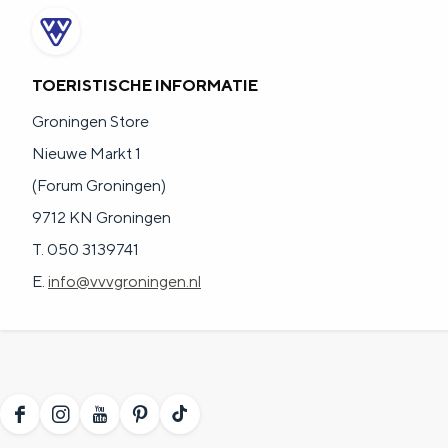
g
g
c
e
e
h
TOERISTISCHE INFORMATIE
t
e
a
Groningen Store
n
a
Nieuwe Markt 1
S
l
(Forum Groningen)
e
:
9712 KN Groningen
i
N
T. 050 3139741
t
e
E.
info@vvvgroningen.nl
e
d
e
r
l
F
I
Y
P
T
a