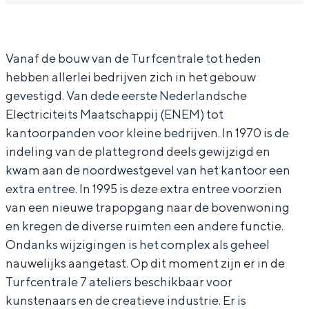
In Groningen ligt het allemaal opvallend
a
T
dicht bij elkaar. De levendigheid van de
r
u
stad, de stilte van een hofje, de
Vanaf de bouw van de Turfcentrale tot heden
weidsheid van het ommeland en de
T
r
sporen van een eeuwenoud verleden.
hebben allerlei bedrijven zich in het gebouw
u
f
gevestigd. Van dede eerste Nederlandsche
r
c
Stad
Electriciteits Maatschappij (ENEM) tot
f
e
Provincie
kantoorpanden voor kleine bedrijven. In 1970 is de
c
n
Waddenkust
indeling van de plattegrond deels gewijzigd en
e
t
kwam aan de noordwestgevel van het kantoor een
Natuurgebieden
extra entree. In 1995 is deze extra entree voorzien
n
r
van een nieuwe trapopgang naar de bovenwoning
t
a
WAT TE DOEN
en kregen de diverse ruimten een andere functie.
r
l
Ondanks wijzigingen is het complex als geheel
a
e
nauwelijks aangetast. Op dit moment zijn er in de
l
V
Turfcentrale 7 ateliers beschikbaar voor
kunstenaars en de creatieve industrie. Er is
e
e