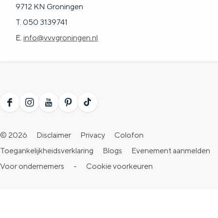
9712 KN Groningen
T. 050 3139741
E.
info@vvvgroningen.nl
F
I
Y
P
T
a
n
o
i
i
© 2026
Disclaimer
Privacy
Colofon
c
s
u
n
k
Toegankelijkheidsverklaring
Blogs
Evenement aanmelden
e
t
T
t
T
Voor ondernemers
-
Cookie voorkeuren
b
a
u
e
o
o
g
b
r
k
o
r
e
e
V