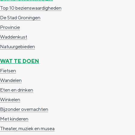
e
h
S
Top 10 bezienswaardigheden
r
e
i
De Stad Groningen
t
E
e
Provincie
a
n
z
Waddenkust
a
g
u
Natuurgebieden
l
l
r
WAT TE DOEN
H
i
d
Fietsen
u
s
e
Wandelen
i
h
u
Eten en drinken
d
p
t
Winkelen
i
a
s
Bijzonder overnachten
g
g
c
Met kinderen
e
e
h
Theater, muziek en musea
t
e