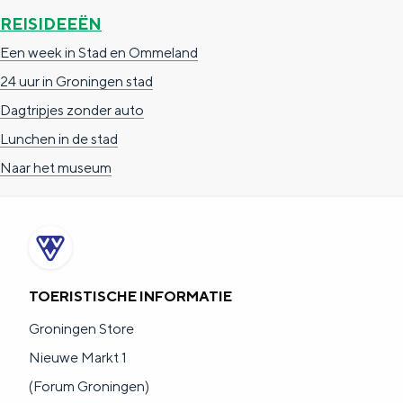
a
n
REISIDEEËN
a
S
Een week in Stad en Ommeland
l
e
24 uur in Groningen stad
:
i
Dagtripjes zonder auto
N
t
Lunchen in de stad
e
e
Naar het museum
d
e
r
l
TOERISTISCHE INFORMATIE
a
n
Groningen Store
d
Nieuwe Markt 1
s
(Forum Groningen)