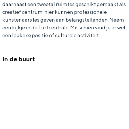
daarnaast een tweetal ruimtes geschikt gemaakt als
V
e
creatief centrum: hier kunnen professionele
e
n
kunstenaars les geven aan belangstellenden. Neem
e
d
een kijkje in de Turfcentrale. Misschien vind je er wel
Bijzonder overnachten
n
a
een leuke expositie of culturele activiteit.
d
m
Overnachten was nog nooit zo leuk. Van
slapen in een voormalige graanzolder
a
van een molen tot overnachten in een
In de buurt
m
iglo van stro: Groningen biedt voor ieder
wat wils.
Fietsen
Wandelen
Eten & drinken
Winkelen
Overnachten