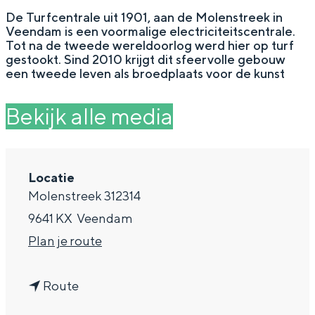
g
Wat ga jij doen?
De Turfcentrale uit 1901, aan de Molenstreek in
Veendam is een voormalige electriciteitscentrale.
e
Zomerwandelingen in Groningen
Tot na de tweede wereldoorlog werd hier op turf
gestookt. Sind 2010 krijgt dit sfeervolle gebouw
Zwemplekken
een tweede leven als broedplaats voor de kunst
Bekijk alle media
DIT IS GRONINGEN
Locatie
Molenstreek 312314
9641 KX
Veendam
n
Plan je route
a
Top 10
n
a
Route
bezienswaardigheden
a
r