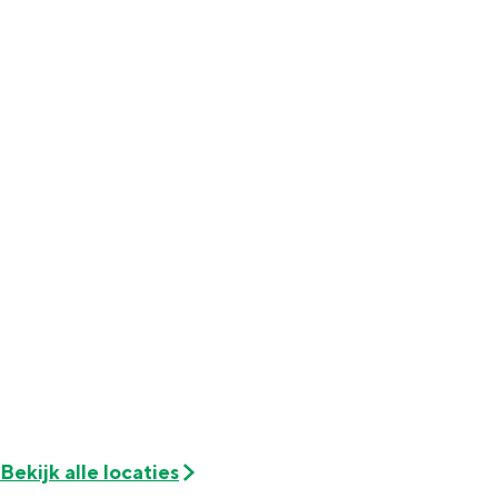
Met kinderen
Theater, muziek en musea
REISIDEEËN
Een week in Stad en Ommeland
Een dag op pad in Groningen stad
Dagtripjes zonder auto
Bekijk alle locaties