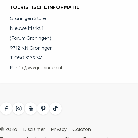
TOERISTISCHE INFORMATIE
Groningen Store
Nieuwe Markt 1
(Forum Groningen)
9712 KN Groningen
T. 050 3139741
E.
info@vvvgroningen.nl
F
I
Y
P
T
a
n
o
i
i
© 2026
Disclaimer
Privacy
Colofon
c
s
u
n
k