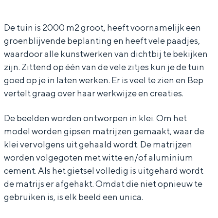
In Groningen ligt het allemaal opvallend
r
e
dicht bij elkaar. De levendigheid van de
De tuin is 2000 m2 groot, heeft voornamelijk een
B
e
stad, de stilte van een hofje, de
groenblijvende beplanting en heeft vele paadjes,
weidsheid van het ommeland en de
e
l
sporen van een eeuwenoud verleden.
waardoor alle kunstwerken van dichtbij te bekijken
e
d
zijn. Zittend op één van de vele zitjes kun je de tuin
Stad
l
e
goed op je in laten werken. Er is veel te zien en Bep
Provincie
d
n
vertelt graag over haar werkwijze en creaties.
e
t
Waddenkust
De beelden worden ontworpen in klei. Om het
n
a
Natuurgebieden
model worden gipsen matrijzen gemaakt, waar de
t
a
klei vervolgens uit gehaald wordt. De matrijzen
a
l
WAT TE DOEN
worden volgegoten met witte en/of aluminium
a
cement. Als het gietsel volledig is uitgehard wordt
de matrijs er afgehakt. Omdat die niet opnieuw te
l
gebruiken is, is elk beeld een unica.