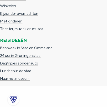
a
n
Winkelen
a
S
Bijzonder overnachten
l
e
Met kinderen
:
i
Theater, muziek en musea
N
t
REISIDEEËN
e
e
Een week in Stad en Ommeland
d
24 uur in Groningen stad
e
Dagtripjes zonder auto
r
Lunchen in de stad
l
Naar het museum
a
n
d
s