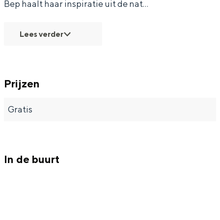
Bep haalt haar inspiratie uit de nat…
Lees verder
Bijzonder overnachten
Overnachten was nog nooit zo leuk. Van
Prijzen
slapen in een voormalige graanzolder
van een molen tot overnachten in een
iglo van stro: Groningen biedt voor ieder
Gratis
wat wils.
Fietsen
Wandelen
In de buurt
Eten & drinken
Winkelen
Overnachten