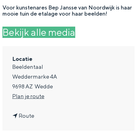
g
Wat ga jij doen?
Voor kunstenares Bep Jansse van Noordwijk is haar
mooie tuin de etalage voor haar beelden!
e
Zomerwandelingen in Groningen
Zwemplekken
Bekijk alle media
DIT IS GRONINGEN
Locatie
Beeldentaal
Weddermarke 4A
9698 AZ
Wedde
n
Plan je route
a
n
a
Route
Top 10
a
r
bezienswaardigheden
a
B