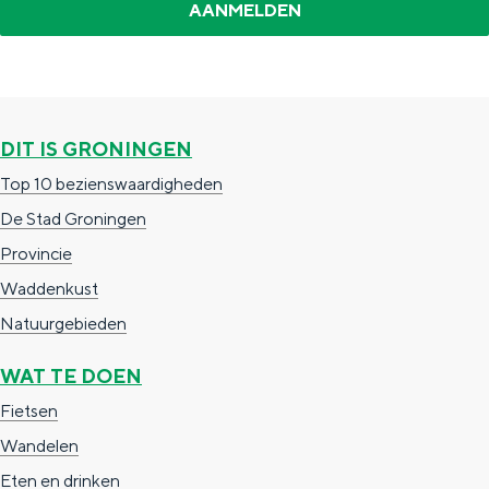
e
h
S
r
e
i
t
E
e
a
n
z
DIT IS GRONINGEN
a
g
u
Top 10 bezienswaardigheden
l
l
r
De Stad Groningen
H
i
d
Provincie
u
s
e
Waddenkust
i
h
u
Natuurgebieden
d
p
t
i
a
s
WAT TE DOEN
g
g
c
Fietsen
e
e
h
Wandelen
t
e
Eten en drinken