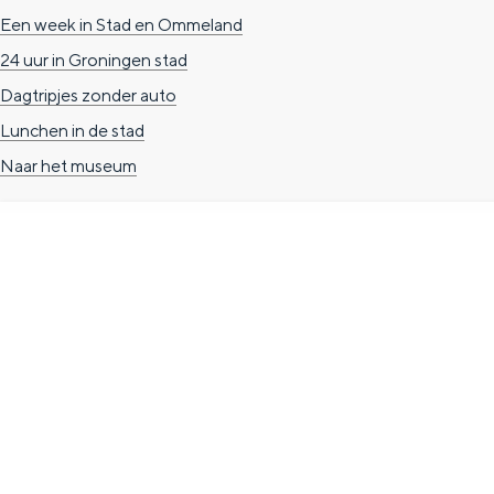
Een week in Stad en Ommeland
g
g
c
24 uur in Groningen stad
e
e
h
Dagtripjes zonder auto
t
e
Lunchen in de stad
a
n
Naar het museum
a
S
l
e
:
i
N
t
e
e
TOERISTISCHE INFORMATIE
d
Groningen Store
e
Nieuwe Markt 1
r
(Forum Groningen)
l
9712 KN Groningen
a