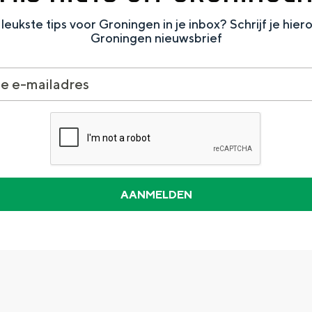
leukste tips voor Groningen in je inbox? Schrijf je hier
Groningen nieuwsbrief
Dagtripjes zonder auto
veranderlijke landschap. Binen een mum van tijd sta je vanuit de stad 