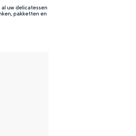
 al uw delicatessen
enken, pakketten en
en
n hofje, de weidsheid van het ommeland en de sporen van een