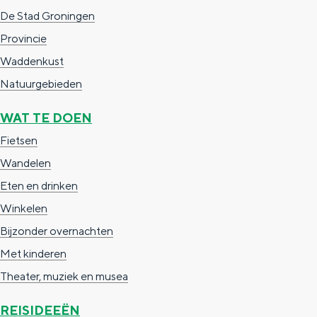
n
De Stad Groningen
c
t
h
Provincie
t
o
e
Waddenkust
e
t
n
Natuurgebieden
e
h
S
r
e
i
WAT TE DOEN
t
E
e
Fietsen
a
n
z
Wandelen
a
g
u
Eten en drinken
l
l
r
Winkelen
H
i
d
Bijzonder overnachten
u
s
e
Met kinderen
i
h
u
Theater, muziek en musea
d
p
t
REISIDEEËN
i
a
s