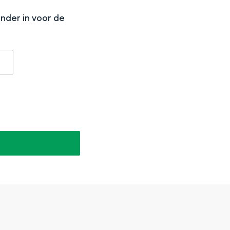
onder in voor de
aan de Waddenzee, midden in het groen of bij een schattig