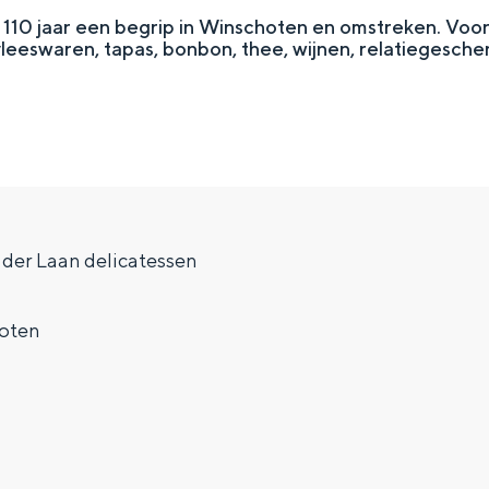
n 110 jaar een begrip in Winschoten en omstreken. Voor
 vleeswaren, tapas, bonbon, thee, wijnen, relatiegesch
 der Laan delicatessen
Top 10 bezienswaardighed
oten
allend dicht bij elkaar. De levendigheid van de stad, de stilte van ee