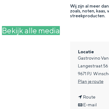
g
Wij zijn al meer da
zoals, noten, kaas,
e
DIT IS GRONINGEN
streekproducten.
Bekijk alle media
Locatie
Gastrovino Van
Langestraat 56
9671 PJ
Winsch
n
Plan je route
In Groningen ligt het allemaal opv
a
eeuwenoud verleden.
n
a
Route
Stad
a
n
r
E-mail
Provincie