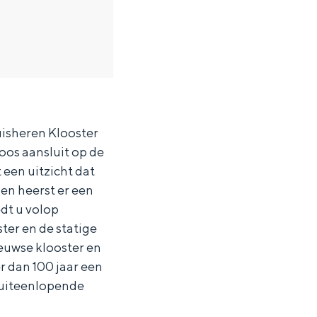
uisheren Klooster
loos aansluit op de
 een uitzicht dat
en heerst er een
dt u volop
ter en de statige
eeuwse klooster en
r dan 100 jaar een
 uiteenlopende
ten in een iglo van stro: Groningen biedt voor ieder wat wils.