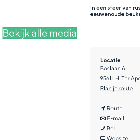
g
In een sfeer van ru
eeuwenoude beukenl
e
DIT IS GRONINGEN
Bekijk alle media
Locatie
Boslaan 6
9561 LH
Ter Ap
n
Plan je route
a
n
a
Route
In Groningen ligt het allemaal opv
eeuwenoud verleden.
a
n
r
E-mail
H
a
a
H
Bel
Stad
o
r
a
v
o
Website
Provincie