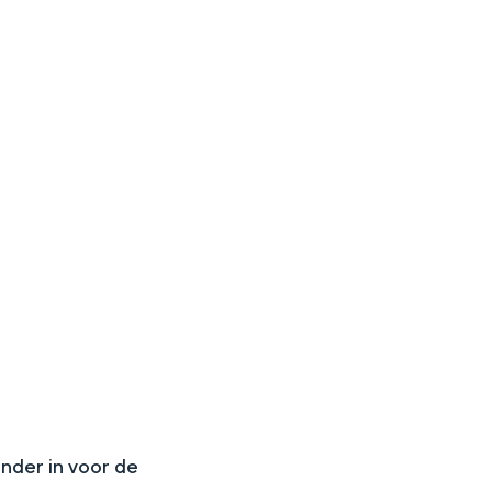
aan de Waddenzee, midden in het groen of bij een schattig
N
onder in voor de