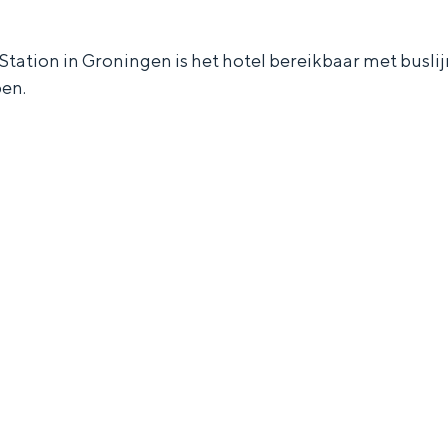
Station in Groningen is het hotel bereikbaar met buslij
pen.
and
n stad