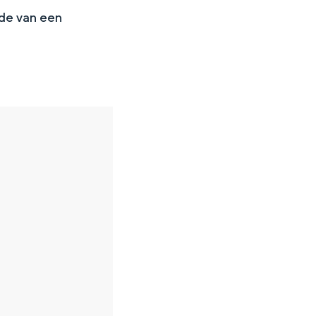
nde van een
en
n hofje, de weidsheid van het ommeland en de sporen van een