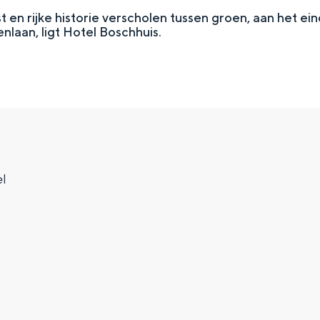
st en rijke historie verscholen tussen groen, aan het ei
aan, ligt Hotel Boschhuis.
el
Top 10 bezienswaardighed
allend dicht bij elkaar. De levendigheid van de stad, de stilte van ee