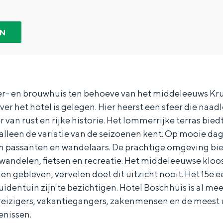
EN
bier- en brouwhuis ten behoeve van het middeleeuws Kr
ver het hotel is gelegen. Hier heerst een sfeer die naad
van rust en rijke historie. Het lommerrijke terras biedt
alleen de variatie van de seizoenen kent. Op mooie dag
an passanten en wandelaars. De prachtige omgeving bie
andelen, fietsen en recreatie. Het middeleeuwse kloos
en gebleven, vervelen doet dit uitzicht nooit. Het 15e 
Bijzonder overnachten
identuin zijn te bezichtigen. Hotel Boschhuis is al mee
r reizigers, vakantiegangers, zakenmensen en de meest
. Van slapen in een voormalige graanzolder van een molen tot overnach
enissen.