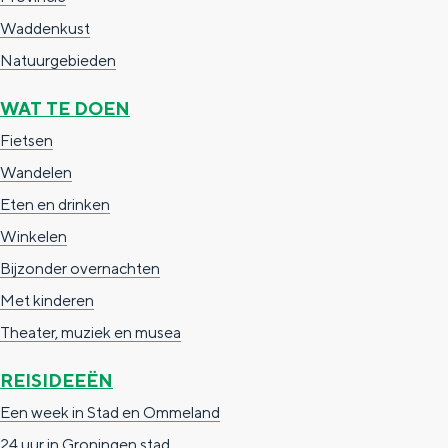
g
g
c
Waddenkust
e
e
h
Natuurgebieden
t
e
WAT TE DOEN
a
n
Fietsen
a
S
Wandelen
l
e
Eten en drinken
:
i
Winkelen
N
t
Bijzonder overnachten
e
e
Met kinderen
d
Theater, muziek en musea
e
r
REISIDEEËN
l
Een week in Stad en Ommeland
a
24 uur in Groningen stad