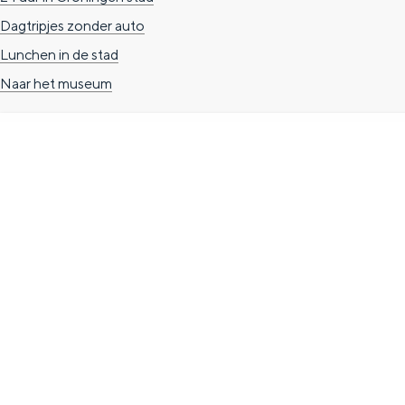
n
Dagtripjes zonder auto
d
Lunchen in de stad
s
Naar het museum
TOERISTISCHE INFORMATIE
Groningen Store
Nieuwe Markt 1
(Forum Groningen)
9712 KN Groningen
T. 050 3139741
E.
info@vvvgroningen.nl