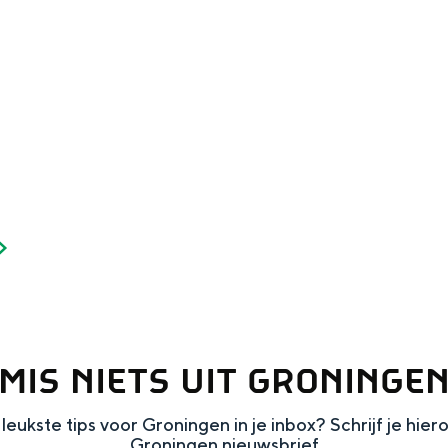
Dagtripjes zonder auto
veranderlijke landschap. Binen een mum van tijd sta je vanuit de stad 
MIS NIETS UIT GRONINGE
leukste tips voor Groningen in je inbox? Schrijf je hier
Groningen nieuwsbrief