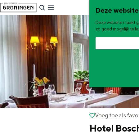
G
NU & NIEUW
Deze website
a
Uitagenda
Deze website maakt ge
n
Nieuwe winkels & horeca in 
zo goed mogelijk te l
a
a
r
d
e
h
o
m
e
De zomervakantie is begonnen! Dit
Voeg toe als favorie
Voeg toe als favo
p
Hotel Bosc
Zomerwandelingen in Gron
a
Zwemplekken