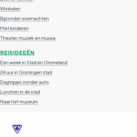
e
h
S
Winkelen
r
e
i
Bijzonder overnachten
t
E
e
Met kinderen
a
n
z
Theater, muziek en musea
a
g
u
REISIDEEËN
l
l
r
Een week in Stad en Ommeland
H
i
d
24 uur in Groningen stad
u
s
e
Dagtripjes zonder auto
i
h
u
Lunchen in de stad
d
p
t
Naar het museum
i
a
s
g
g
c
e
e
h
t
e