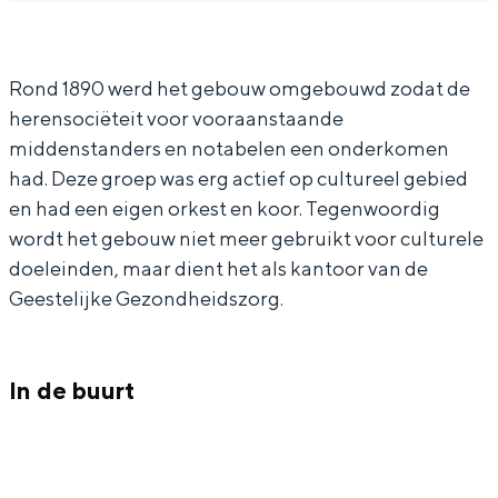
a
S
In Groningen ligt het allemaal opvallend
dicht bij elkaar. De levendigheid van de
r
o
stad, de stilte van een hofje, de
Rond 1890 werd het gebouw omgebouwd zodat de
S
c
weidsheid van het ommeland en de
herensociëteit voor vooraanstaande
sporen van een eeuwenoud verleden.
o
i
middenstanders en notabelen een onderkomen
c
ë
Stad
had. Deze groep was erg actief op cultureel gebied
i
t
Provincie
en had een eigen orkest en koor. Tegenwoordig
ë
e
wordt het gebouw niet meer gebruikt voor culturele
Waddenkust
t
i
doeleinden, maar dient het als kantoor van de
Natuurgebieden
Geestelijke Gezondheidszorg.
e
t
i
s
WAT TE DOEN
t
g
In de buurt
s
e
g
b
e
o