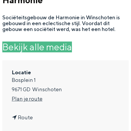
Harmonie
g
Wat ga jij doen?
e
Sociëteitsgebouw de Harmonie in Winschoten is
Zomerwandelingen in Groningen
gebouwd in een eclectische stijl. Voordat dit
Zwemplekken
gebouw een sociëteit werd, was het een hotel.
Bekijk alle media
DIT IS GRONINGEN
Locatie
Bosplein 1
9671 GD
Winschoten
n
Plan je route
a
Top 10
n
a
Route
bezienswaardigheden
a
r