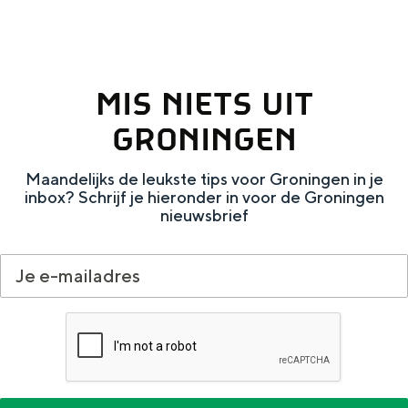
Met kinderen
Theater, muziek en musea
MIS NIETS UIT
REISIDEEËN
Een week in Stad en Ommeland
GRONINGEN
Een dag op pad in Groningen stad
Maandelijks de leukste tips voor Groningen in je
inbox? Schrijf je hieronder in voor de Groningen
nieuwsbrief
Dagtripjes zonder auto