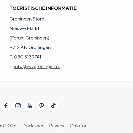
a
n
TOERISTISCHE INFORMATIE
a
S
Groningen Store
l
e
Nieuwe Markt 1
:
i
(Forum Groningen)
N
t
9712 KN Groningen
e
e
T. 050 3139741
d
E.
info@vvvgroningen.nl
e
r
l
a
n
F
I
Y
P
T
d
a
n
o
i
i
© 2026
Disclaimer
Privacy
Colofon
s
c
s
u
n
k