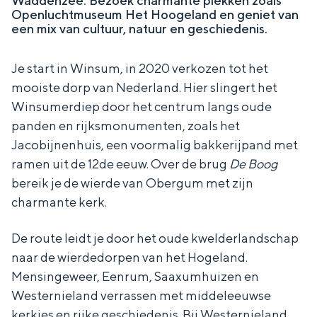
Waddenzee. Bezoek charmante plekken zoals
a
m
n
e
a
u
In Groningen ligt het allemaal opvallend
Openluchtmuseum Het Hoogeland en geniet van
a
n
e
r
m
a
een mix van cultuur, natuur en geschiedenis.
dicht bij elkaar. De levendigheid van de
d
r
p
/
r
d
stad, de stilte van een hofje, de
e
H
t
r
e
weidsheid van het ommeland en de
Je start in Winsum, in 2020 verkozen tot het
t
sporen van een eeuwenoud verleden.
V
mooiste dorp van Nederland. Hier slingert het
e
Stad
Winsumerdiep door het centrum langs oude
r
s
panden en rijksmonumenten, zoals het
Provincie
c
Jacobijnenhuis, een voormalig bakkerijpand met
h
Waddenkust
i
ramen uit de 12de eeuw. Over de brug
De Boog
l
Natuurgebieden
bereik je de wierde van Obergum met zijn
charmante kerk.
WAT TE DOEN
De route leidt je door het oude kwelderlandschap
naar de wierdedorpen van het Hogeland.
Mensingeweer, Eenrum, Saaxumhuizen en
Westernieland verrassen met middeleeuwse
kerkjes en rijke geschiedenis. Bij Westernieland