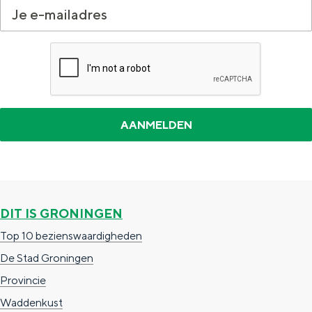
s
c
h
i
l
DIT IS GRONINGEN
Top 10 bezienswaardigheden
De Stad Groningen
Provincie
Waddenkust