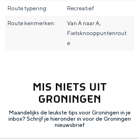
d
e
a
e
Route typering:
Recreatief
a
a
W
m
Route kenmerken:
Van A naar A,
r
i
Fietsknooppuntenrout
n
e
s
u
m
/
MIS NIETS UIT
H
GRONINGEN
e
t
Maandelijks de leukste tips voor Groningen in je
V
inbox? Schrijf je hieronder in voor de Groningen
nieuwsbrief
e
r