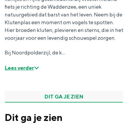
fiets je richting de Waddenzee, een uniek
natuurgebied dat barst van het leven. Neem bij de
Klutenplas een moment om vogels te spotten.
Hier broeden kluten, plevieren en sterns, die in het
Bijzonder overnachten
voorjaar voor een levendig schouwspel zorgen.
Overnachten was nog nooit zo leuk. Van
slapen in een voormalige graanzolder
Bij Noordpolderzijl, de k…
van een molen tot overnachten in een
iglo van stro: Groningen biedt voor ieder
Lees verder
wat wils.
Fietsen
Wandelen
DIT GA JE ZIEN
Eten & drinken
Winkelen
Dit ga je zien
Overnachten