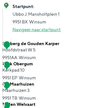
Met kinderen
Startpunt:
Theater, muziek en musea
Ubbo J. Mansholtplein 1
9951 BX
Winsum
REISIDEEËN
Navigeer naar startpunt
Een week in Stad en Ommeland
Een dag op pad in Groningen stad
Herberg de Gouden Karper
1
Hoofdstraat W 5
9951AA
Winsum
Kerk Obergum
2
H
Kerkpad 10
e
9951 EP
Winsum
r
Op Maarhuizen
3
K
b
Maarhuizen 3
e
e
9951 TB
Winsum
Dagtripjes zonder auto
r
r
Molen Welvaart
4
O