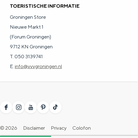
TOERISTISCHE INFORMATIE
Groningen Store
Nieuwe Markt 1
(Forum Groningen)
9712 KN Groningen
T. 050 3139741
E.
info@vvvgroningen.nl
F
I
Y
P
T
a
n
o
i
i
© 2026
Disclaimer
Privacy
Colofon
c
s
u
n
k
Toegankelijkheidsverklaring
Blogs
Evenement aanmelden