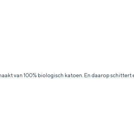
emaakt van 100% biologisch katoen. En daarop schittert
and
n stad