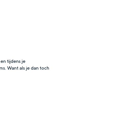
en tijdens je
ms. Want als je dan toch
en
n hofje, de weidsheid van het ommeland en de sporen van een