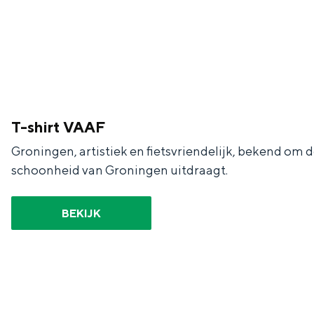
Waddenkust
Natuurgebieden
WAT TE DOEN
T-shirt VAAF
Groningen, artistiek en fietsvriendelijk, bekend om 
schoonheid van Groningen uitdraagt.
BEKIJK
Overnachten was nog nooit zo leuk