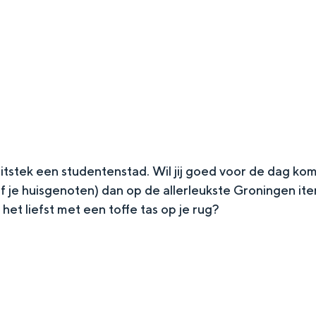
 uitstek een studentenstad. Wil jij goed voor de dag kom
of je huisgenoten) dan op de allerleukste Groningen ite
het liefst met een toffe tas op je rug?
Top 10 bezienswaardighed
allend dicht bij elkaar. De levendigheid van de stad, de stilte van ee