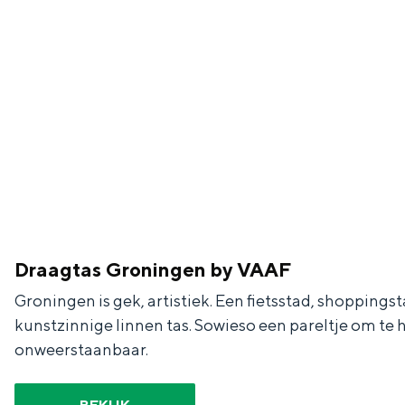
g
g
c
e
e
h
t
e
a
n
a
S
l
e
:
i
N
t
e
e
Draagtas Groningen by VAAF
d
Groningen is gek, artistiek. Een fietsstad, shoppingst
e
kunstzinnige linnen tas. Sowieso een pareltje om te
r
onweerstaanbaar.
l
a