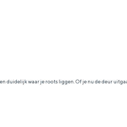
Dagtripjes zonder auto
veranderlijke landschap. Binen een mum van tijd sta je vanuit de stad 
 duidelijk waar je roots liggen. Of je nu de deur uitgaat