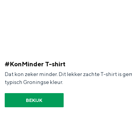
Fietsen
Wandelen
Eten & drinken
Winkelen
Overnachten
Met kinderen
Theater, muziek en musea
#KonMinder T-shirt
Dat kon zeker minder. Dit lekker zachte T-shirt is g
typisch Groningse kleur.
REISIDEEËN
Een week in Stad en Ommel
BEKIJK
Een dag op pad in Groninge