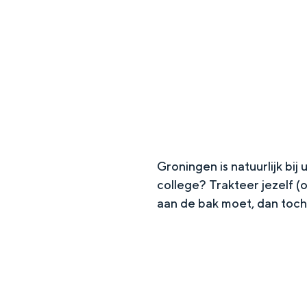
g
e
DIT IS GRONINGEN
Groningen is natuurlijk bij
college? Trakteer jezelf (
aan de bak moet, dan toch 
In Groningen ligt het allemaal opv
eeuwenoud verleden.
Stad
Provincie