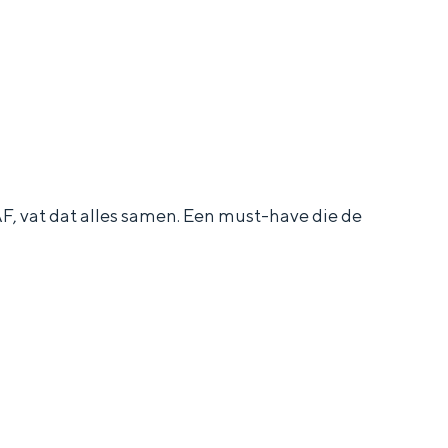
AF, vat dat alles samen. Een must-have die de
ten in een iglo van stro: Groningen biedt voor ieder wat wils.