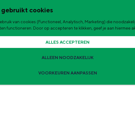
 gebruikt cookies
bruik van cookies (Functioneel, Analytisch, Marketing) die noodzakelij
de stad
aten functioneren. Door op accepteren te klikken, geef je aan hiermee 
|
|
Shoppen
ALLES ACCEPTEREN
NINGEN ITEMS VOOR STUDE
ALLEEN NOODZAKELIJK
VOORKEUREN AANPASSEN
Zomervakantie tips
 zijn de leukste uitjes voor kinderen in Stad en Ommeland voor deze 
ingen