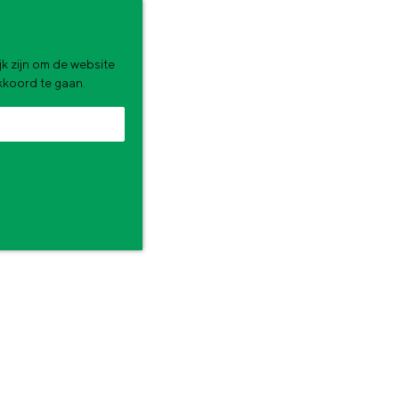
k zijn om de website
akkoord te gaan.
NTEN
zomervakantie. Wat ga jij doen?