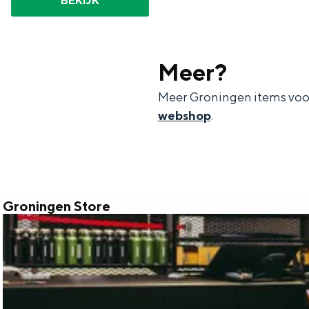
BEKIJK
n
d
s
Meer?
Meer Groningen items voor 
webshop
.
Groningen Store
G
r
o
n