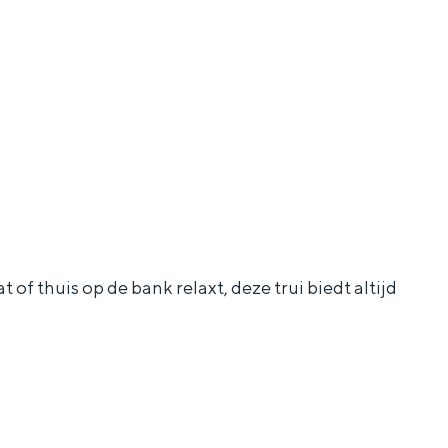
aan de Waddenzee, midden in het groen of bij een schattig
 of thuis op de bank relaxt, deze trui biedt altijd