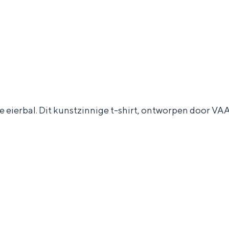
de eierbal. Dit kunstzinnige t-shirt, ontworpen door VA
Bijzonder overnachten
. Van slapen in een voormalige graanzolder van een molen tot overnach