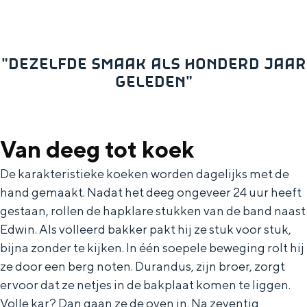
e
h
S
r
e
i
t
E
e
"DEZELFDE SMAAK ALS HONDERD JAAR
a
n
z
GELEDEN"
a
g
u
l
l
r
H
i
d
Van deeg tot koek
u
s
e
De karakteristieke koeken worden dagelijks met de
i
h
u
hand gemaakt. Nadat het deeg ongeveer 24 uur heeft
d
p
t
gestaan, rollen de hapklare stukken van de band naast
i
Edwin. Als volleerd bakker pakt hij ze stuk voor stuk,
a
s
bijna zonder te kijken. In één soepele beweging rolt hij
g
g
c
ze door een berg noten. Durandus, zijn broer, zorgt
e
e
h
ervoor dat ze netjes in de bakplaat komen te liggen.
t
e
Volle kar? Dan gaan ze de oven in. Na zeventig