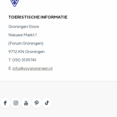
TOERISTISCHE INFORMATIE
Groningen Store
Nieuwe Markt 1
(Forum Groningen)
9712 KN Groningen
T. 050 3139741
E.
info@vvvgroningen.nl
F
I
Y
P
T
a
n
o
i
i