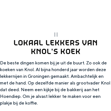
g
Wat ga jij doen?
e
Zomerwandelingen in Groningen
Zwemplekken
|
|
DIT IS GRONINGEN
LOKAAL LEKKERS VAN
KNOL'S KOEK
De beste dingen komen bij je uit de buurt. Zo ook de
koeken van Knol. Al bijna honderd jaar worden deze
lekkernijen in Groningen gemaakt. Ambachtelijk en
met de hand. Op dezelfde manier als grootvader Knol
dat deed. Neem een kijkje bij de bakkerij aan het
Hoendiep. Om je alvast lekker te maken voor een
Top 10
plakje bij de koffie.
bezienswaardigheden