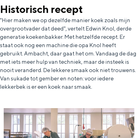
Met kinderen
Historisch recept
Theater, muziek en musea
''Hier maken we op dezelfde manier koek zoals mijn
overgrootvader dat deed'', vertelt Edwin Knol, derde
REISIDEEËN
generatie koekenbakker. Met hetzelfde recept. Er
Een week in Stad en Ommeland
staat ook nog een machine die opa Knol heeft
Een dag op pad in Groningen stad
gebruikt. Ambacht, daar gaat het om. Vandaag de dag
met iets meer hulp van techniek, maar de insteek is
nooit veranderd. De lekkere smaak ook niet trouwens.
Van sukade tot gember en noten: voor iedere
lekkerbek is er een koek naar smaak.
Dagtripjes zonder auto