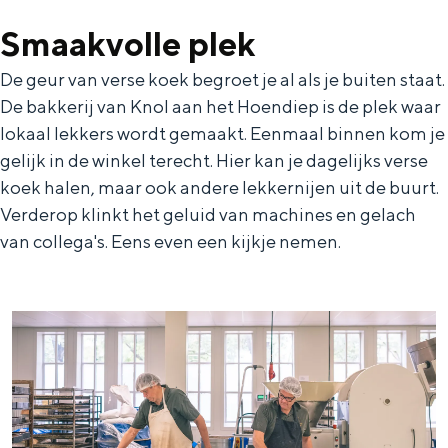
In Groningen ligt het allemaal opvallend
Smaakvolle plek
dicht bij elkaar. De levendigheid van de
stad, de stilte van een hofje, de
De geur van verse koek begroet je al als je buiten staat.
weidsheid van het ommeland en de
De bakkerij van Knol aan het Hoendiep is de plek waar
sporen van een eeuwenoud verleden.
lokaal lekkers wordt gemaakt. Eenmaal binnen kom je
Stad
gelijk in de winkel terecht. Hier kan je dagelijks verse
Provincie
koek halen, maar ook andere lekkernijen uit de buurt.
Verderop klinkt het geluid van machines en gelach
Waddenkust
van collega's. Eens even een kijkje nemen.
Natuurgebieden
WAT TE DOEN