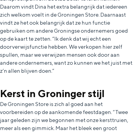
a
n
Daarom vindt Dina het extra belangrijk dat iedereen
a
S
zich welkom voelt in de Groningen Store. Daarnaast
vindt ze het ook belangrijk dat ze hun functie
l
e
gebruiken om andere Groningse ondernemers goed
:
i
op de kaart te zetten. “Ik denk dat wij echt een
N
t
doorverwijsfunctie hebben. We verkopen hier zelf
e
e
spullen, maar we verwijzen mensen ook door aan
d
andere ondernemers, want zo kunnen we het juist met
e
z’n allen blijven doen.”
r
l
Kerst in Groninger stijl
a
De Groningen Store is zich al goed aan het
n
voorbereiden op de aankomende feestdagen. “Twee
d
jaar geleden zijn we begonnen met onze kersttruien,
s
meer als een gimmick. Maar het bleek een groot