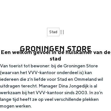
g
Wat ga jij doen?
e
Zomerwandelingen in Groningen
Zwemplekken
|
|
Stad
DIT IS GRONINGEN
GRONINGEN STORE
Een welkom gevoel in de huiskamer van de
stad
Van toerist tot bewoner: bij de Groningen Store
(waarvan het VVV-kantoor onderdeel is) kan
iedereen die z’n liefde voor Stad en Ommeland wil
uitdragen terecht. Manager Dina Jongedijk is al
werkzaam bij het VVV-kantoor sinds 2003. In zo’n
Top 10
lange tijd heeft ze op veel verschillende plekken
bezienswaardigheden
mogen werken.