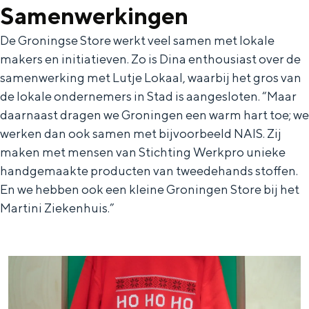
De rijkdom van Groningen is haar
Samenwerkingen
veranderlijke landschap. Binen een mum
van tijd sta je vanuit de stad aan de
De Groningse Store werkt veel samen met lokale
Waddenzee, midden in het groen of bij
makers en initiatieven. Zo is Dina enthousiast over de
een schattig wierdedorp.
samenwerking met Lutje Lokaal, waarbij het gros van
de lokale ondernemers in Stad is aangesloten. “Maar
Lunchen in de stad
daarnaast dragen we Groningen een warm hart toe; we
Naar het museum
werken dan ook samen met bijvoorbeeld NAIS. Zij
maken met mensen van Stichting Werkpro unieke
S
n
nl
handgemaakte producten van tweedehands stoffen.
e
l
Nederlands
En we hebben ook een kleine Groningen Store bij het
Martini Ziekenhuis.”
l
G
G
English
en
Deutsch
de
e
o
e
c
t
h
t
o
e
e
t
n