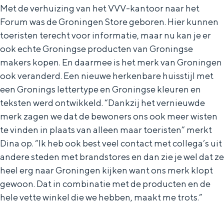
Met kinderen
Met de verhuizing van het VVV-kantoor naar het
Theater, muziek en musea
Forum was de Groningen Store geboren. Hier kunnen
toeristen terecht voor informatie, maar nu kan je er
ook echte Groningse producten van Groningse
REISIDEEËN
makers kopen. En daarmee is het merk van Groningen
Een week in Stad en Ommeland
ook veranderd. Een nieuwe herkenbare huisstijl met
Een dag op pad in Groningen stad
een Gronings lettertype en Groningse kleuren en
teksten werd ontwikkeld. “Dankzij het vernieuwde
merk zagen we dat de bewoners ons ook meer wisten
te vinden in plaats van alleen maar toeristen” merkt
Dina op. “Ik heb ook best veel contact met collega’s uit
andere steden met brandstores en dan zie je wel dat ze
heel erg naar Groningen kijken want ons merk klopt
gewoon. Dat in combinatie met de producten en de
hele vette winkel die we hebben, maakt me trots.”
Dagtripjes zonder auto