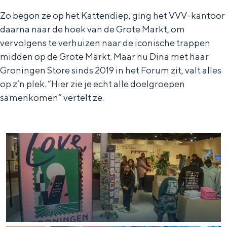
In Groningen ligt het allemaal opvallend
Zo begon ze op het Kattendiep, ging het VVV-kantoor
dicht bij elkaar. De levendigheid van de
daarna naar de hoek van de Grote Markt, om
stad, de stilte van een hofje, de
vervolgens te verhuizen naar de iconische trappen
weidsheid van het ommeland en de
sporen van een eeuwenoud verleden.
midden op de Grote Markt. Maar nu Dina met haar
Groningen Store sinds 2019 in het Forum zit, valt alles
Stad
op z’n plek. “Hier zie je echt alle doelgroepen
Provincie
samenkomen” vertelt ze.
Waddenkust
Natuurgebieden
WAT TE DOEN