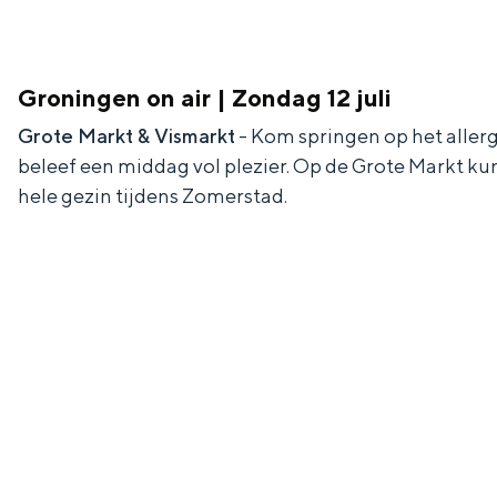
Groningen on air | Zondag 12 juli
Grote Markt & Vismarkt
- Kom springen op het allerg
beleef een middag vol plezier. Op de Grote Markt kun 
hele gezin tijdens Zomerstad.
De rijkdom van Groningen is haar 
wierdedorp.
Lunchen in de stad
Naar het museum
S
n
nl
e
l
Nederlands
l
G
G
English
en
Deutsch
de
e
o
e