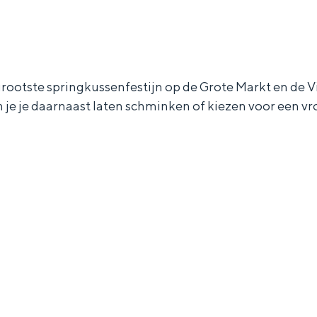
rootste springkussenfestijn op de Grote Markt en de Vi
Dagtripjes zonder auto
je je daarnaast laten schminken of kiezen voor een vroli
veranderlijke landschap. Binen een mum van tijd sta je vanuit de stad 