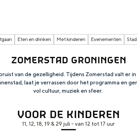
tgaan
Eten en drinken
Met kinderen
Evenementen
Stad
ZOMERSTAD GRONINGEN
uist van de gezelligheid. Tijdens Zomerstad valt er in 
innenstad, laat je verrassen door het programma en g
vol cultuur, muziek en sfeer.
Top 10 bezienswaardighed
allend dicht bij elkaar. De levendigheid van de stad, de stilte van ee
VOOR DE KINDEREN
11, 12, 18, 19 & 29 juli - van 12 tot 17 uur