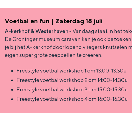
c
t
h
t
o
e
Voetbal en fun | Zaterdag 18 juli
e
t
n
A-kerkhof & Westerhaven
- Vandaag staat in het tek
e
h
S
De Groninger museum caravan kan je ook bezoeken wa
r
e
i
je bij het A-kerkhof doorlopend vliegers knutselen 
eigen super grote zeepbellen te creëren.
t
E
e
a
n
z
Freestyle voetbal workshop 1 om 13:00-13.30u
a
g
u
Freestyle voetbal workshop 2 om 14:00-14.30u
l
l
r
Freestyle voetbal workshop 3 om 15:00-15.30u
H
i
d
Freestyle voetbal workshop 4 om 16:00-16.30u
u
s
e
i
h
u
d
p
t
i
a
s