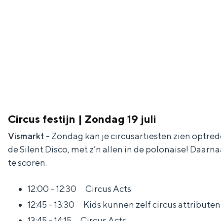
g
g
c
e
e
h
t
e
a
n
a
S
l
e
:
i
Circus festijn | Zondag 19 juli
N
t
Vismarkt
- Zondag kan je circusartiesten zien optred
e
e
de Silent Disco, met z’n allen in de polonaise! Daa
d
te scoren.
e
r
12:00 – 12:30 Circus Acts
l
12:45 – 13:30 Kids kunnen zelf circus attribute
a
13:45 – 14:15 Circus Acts