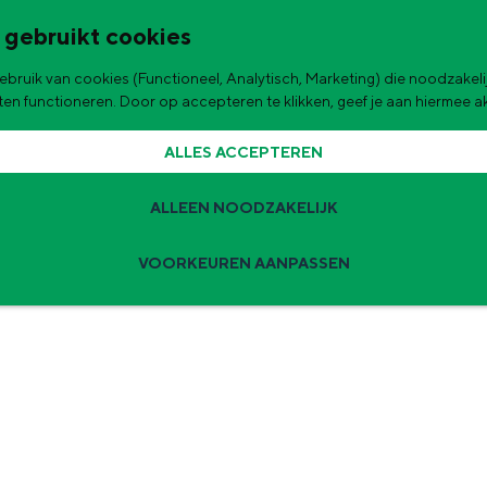
 gebruikt cookies
bruik van cookies (Functioneel, Analytisch, Marketing) die noodzakelij
de stad
aten functioneren. Door op accepteren te klikken, geef je aan hiermee 
ALLES ACCEPTEREN
ALLEEN NOODZAKELIJK
VOORKEUREN AANPASSEN
Zomervakantie tips
 zijn de leukste uitjes voor kinderen in Stad en Ommeland voor deze 
ingen