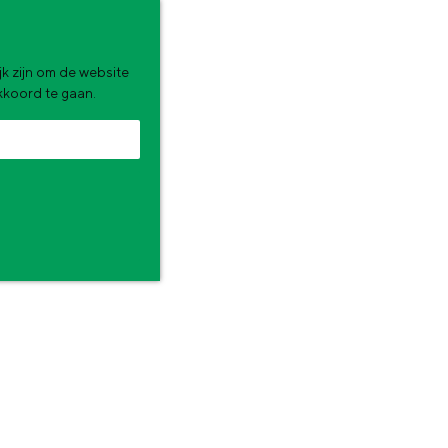
k zijn om de website
akkoord te gaan.
zomervakantie. Wat ga jij doen?