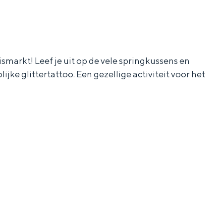
smarkt! Leef je uit op de vele springkussens en
jke glittertattoo. Een gezellige activiteit voor het
aan de Waddenzee, midden in het groen of bij een schattig