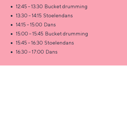
Fietsen
12:45 – 13:30 Bucket drumming
Wandelen
13:30 – 14:15 Stoelendans
Eten & drinken
14:15 – 15:00 Dans
Winkelen
15:00 – 15:45 Bucket drumming
Overnachten
15:45 – 16:30 Stoelendans
Met kinderen
16:30 – 17:00 Dans
Theater, muziek en musea
REISIDEEËN
Een week in Stad en Ommel
Een dag op pad in Groninge