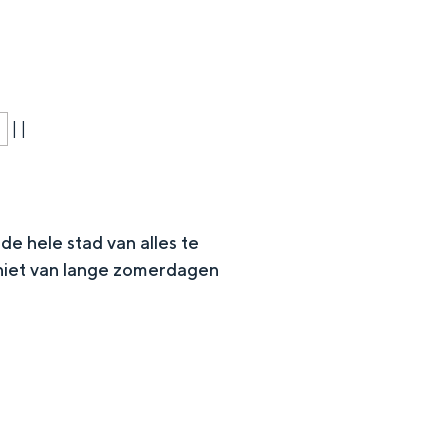
|
|
de hele stad van alles te
eniet van lange zomerdagen
en
n hofje, de weidsheid van het ommeland en de sporen van een