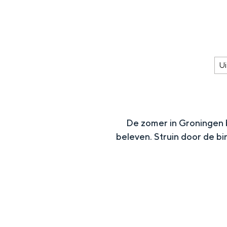
g
e
DIT IS GRONINGEN
Ui
De zomer in Groningen br
beleven. Struin door de b
In Groningen ligt het allemaal opv
eeuwenoud verleden.
Stad
Provincie