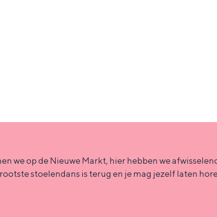
en we op de Nieuwe Markt, hier hebben we afwisselend
rgrootste stoelendans is terug en je mag jezelf laten
Bijzonder overnachten
. Van slapen in een voormalige graanzolder van een molen tot overnach