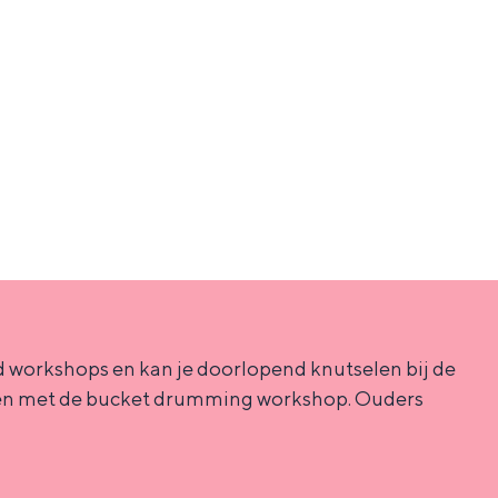
 workshops en kan je doorlopend knutselen bij de
 horen met de bucket drumming workshop. Ouders
ten in een iglo van stro: Groningen biedt voor ieder wat wils.