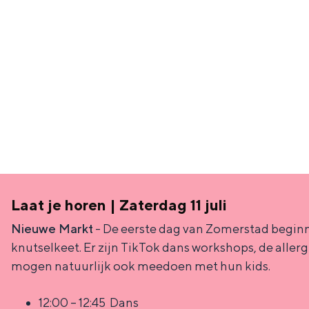
Waddenkust
Natuurgebieden
WAT TE DOEN
Laat je horen | Zaterdag 11 juli
Nieuwe Markt
- De eerste dag van Zomerstad beginn
knutselkeet. Er zijn TikTok dans workshops, de alle
mogen natuurlijk ook meedoen met hun kids.
Overnachten was nog nooit zo leuk
12:00 – 12:45 Dans