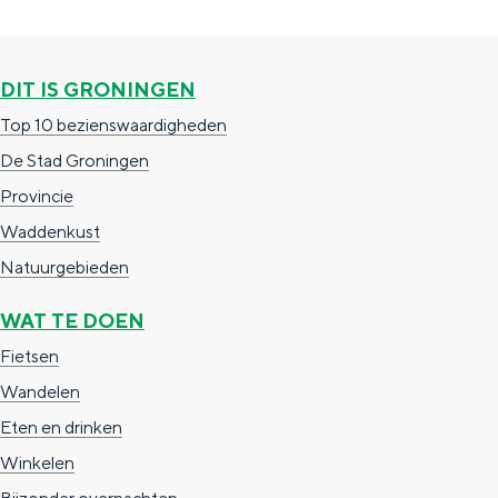
s
r
g
p
A
i
a
p
DIT IS GRONINGEN
n
g
p
Top 10 bezienswaardigheden
a
i
e
De Stad Groningen
n
l
Provincie
a
b
Waddenkust
e
Natuurgebieden
r
WAT TE DOEN
g
Fietsen
e
Wandelen
n
Eten en drinken
Winkelen