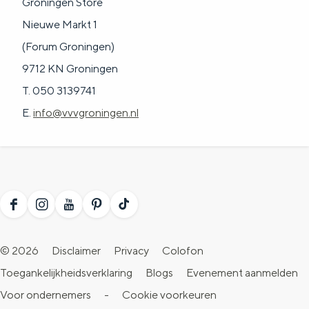
Groningen Store
Nieuwe Markt 1
(Forum Groningen)
9712 KN Groningen
T. 050 3139741
E.
info@vvvgroningen.nl
F
I
Y
P
T
a
n
o
i
i
© 2026
Disclaimer
Privacy
Colofon
c
s
u
n
k
Toegankelijkheidsverklaring
Blogs
Evenement aanmelden
e
t
T
t
T
Voor ondernemers
-
Cookie voorkeuren
b
a
u
e
o