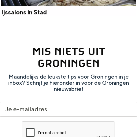
u
r
Ijssalons in Stad
I
e
j
n
s
MIS NIETS UIT
s
a
GRONINGEN
l
Maandelijks de leukste tips voor Groningen in je
o
inbox? Schrijf je hieronder in voor de Groningen
n
nieuwsbrief
s
i
n
S