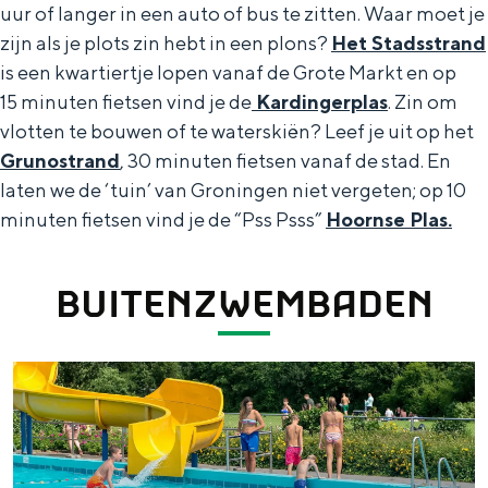
l
Met kinderen
uur of langer in een auto of bus te zitten. Waar moet je
a
Theater, muziek en musea
zijn als je plots zin hebt in een plons?
Het Stadsstrand
is een kwartiertje lopen vanaf de Grote Markt en op
s
15 minuten fietsen vind je de
Kardingerplas
. Zin om
REISIDEEËN
vlotten te bouwen of te waterskiën? Leef je uit op het
Een week in Stad en Ommeland
Grunostrand
, 30 minuten fietsen vanaf de stad. En
Een dag op pad in Groningen stad
laten we de ‘tuin’ van Groningen niet vergeten; op 10
minuten fietsen vind je de “Pss Psss”
Hoornse Plas.
BUITENZWEMBADEN
D
e
B
Dagtripjes zonder auto
l