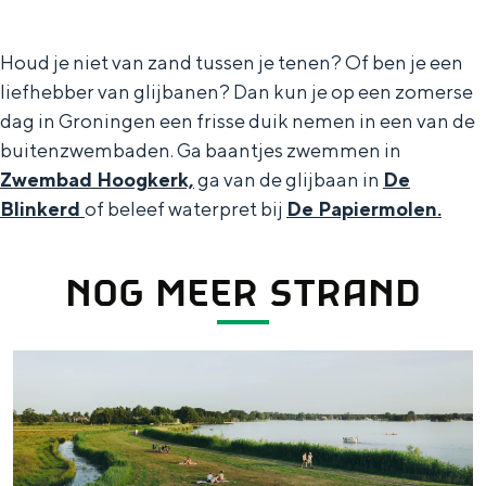
e
e
h
S
e
r
r
e
i
r
Houd je niet van zand tussen je tenen? Of ben je een
m
t
E
e
k
liefhebber van glijbanen? Dan kun je op een zomerse
o
a
n
z
dag in Groningen een frisse duik nemen in een van de
buitenzwembaden. Ga baantjes zwemmen in
l
a
g
u
Zwembad Hoogkerk,
ga van de glijbaan in
De
e
l
l
r
Blinkerd
of beleef waterpret bij
De Papiermolen.
n
H
i
d
u
s
e
NOG MEER STRAND
i
h
u
d
p
t
i
a
s
P
g
g
c
a
e
e
h
t
t
e
e