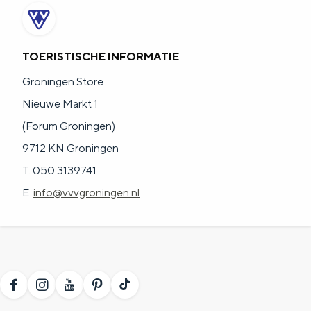
TOERISTISCHE INFORMATIE
Groningen Store
Nieuwe Markt 1
(Forum Groningen)
9712 KN Groningen
T. 050 3139741
E.
info@vvvgroningen.nl
F
I
Y
P
T