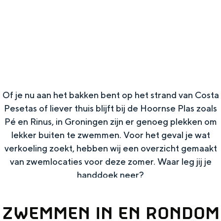
g
Wat ga jij doen?
e
Zomerwandelingen in Groningen
Zwemplekken
DIT IS GRONINGEN
Of je nu aan het bakken bent op het strand van Costa
Pesetas of liever thuis blijft bij de Hoornse Plas zoals
Pé en Rinus, in Groningen zijn er genoeg plekken om
lekker buiten te zwemmen. Voor het geval je wat
verkoeling zoekt, hebben wij een overzicht gemaakt
van zwemlocaties voor deze zomer. Waar leg jij je
handdoek neer?
Top 10
ZWEMMEN IN EN RONDOM
bezienswaardigheden