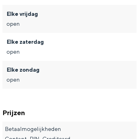
Met kinderen
Theater, muziek en musea
Elke vrijdag
open
REISIDEEËN
Elke zaterdag
Een week in Stad en Ommeland
open
Een dag op pad in Groningen stad
Elke zondag
open
Prijzen
Dagtripjes zonder auto
Betaalmogelijkheden
Contant , PIN , Creditcard