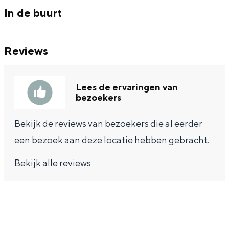
e
h
S
In de buurt
r
e
i
t
E
e
Reviews
a
n
z
a
g
u
Lees de ervaringen van
l
l
r
bezoekers
H
i
d
u
s
e
Bekijk de reviews van bezoekers die al eerder
i
h
u
een bezoek aan deze locatie hebben gebracht.
d
p
t
Bekijk alle reviews
i
a
s
g
g
c
e
e
h
t
e