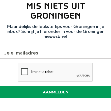
MIS NIETS UIT
a
n
a
S
GRONINGEN
l
e
Maandelijks de leukste tips voor Groningen in je
:
i
inbox? Schrijf je hieronder in voor de Groningen
N
t
nieuwsbrief
e
e
d
e
r
l
a
n
d
s