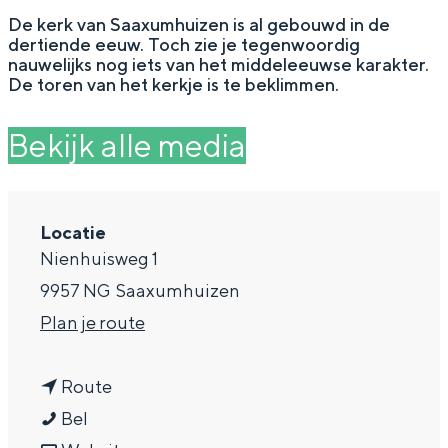
g
Wat ga jij doen?
De kerk van Saaxumhuizen is al gebouwd in de
dertiende eeuw. Toch zie je tegenwoordig
e
Zomerwandelingen in Groningen
nauwelijks nog iets van het middeleeuwse karakter.
De toren van het kerkje is te beklimmen.
Zwemplekken
Bekijk alle media
DIT IS GRONINGEN
Locatie
Nienhuisweg 1
9957 NG
Saaxumhuizen
n
Plan je route
a
n
a
Route
Top 10
K
a
r
Bel
bezienswaardigheden