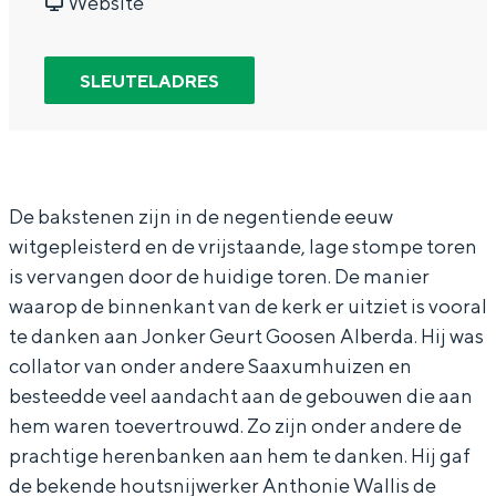
e
a
v
K
Website
In Groningen ligt het allemaal opvallend
r
r
a
e
dicht bij elkaar. De levendigheid van de
stad, de stilte van een hofje, de
k
K
n
r
SLEUTELADRES
weidsheid van het ommeland en de
S
e
K
k
sporen van een eeuwenoud verleden.
a
r
e
S
Stad
a
k
r
a
Provincie
x
S
k
a
De bakstenen zijn in de negentiende eeuw
Waddenkust
witgepleisterd en de vrijstaande, lage stompe toren
u
a
S
x
is vervangen door de huidige toren. De manier
Natuurgebieden
m
a
a
u
waarop de binnenkant van de kerk er uitziet is vooral
h
x
a
m
te danken aan Jonker Geurt Goosen Alberda. Hij was
WAT TE DOEN
u
u
x
h
collator van onder andere Saaxumhuizen en
i
m
u
u
besteedde veel aandacht aan de gebouwen die aan
hem waren toevertrouwd. Zo zijn onder andere de
z
h
m
i
prachtige herenbanken aan hem te danken. Hij gaf
e
u
h
z
de bekende houtsnijwerker Anthonie Wallis de