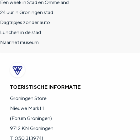
Een week in Stad en Ommeland
a
n
24 uur in Groningen stad
a
S
Dagtripjes zonder auto
l
e
Lunchen in de stad
:
i
Naar het museum
N
t
e
e
d
e
r
TOERISTISCHE INFORMATIE
l
Groningen Store
a
Nieuwe Markt 1
n
(Forum Groningen)
d
9712 KN Groningen
s
T. 050 3139741