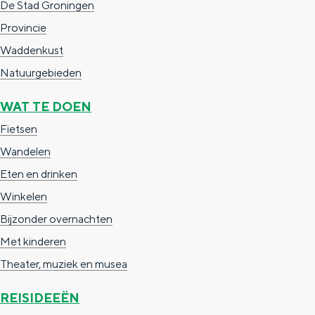
De Stad Groningen
e
h
S
Provincie
r
e
i
Waddenkust
t
E
e
Natuurgebieden
a
n
z
a
g
u
WAT TE DOEN
l
l
r
Fietsen
H
i
d
Wandelen
u
s
e
Eten en drinken
i
h
u
Winkelen
d
p
t
Bijzonder overnachten
i
a
s
Met kinderen
g
g
c
Theater, muziek en musea
e
e
h
REISIDEEËN
t
e