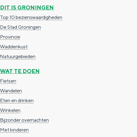
a
n
DIT IS GRONINGEN
a
S
Top 10 bezienswaardigheden
l
e
De Stad Groningen
:
i
Provincie
N
t
Waddenkust
e
e
Natuurgebieden
d
WAT TE DOEN
e
Fietsen
r
Wandelen
l
Eten en drinken
a
Winkelen
n
Bijzonder overnachten
d
Met kinderen
s