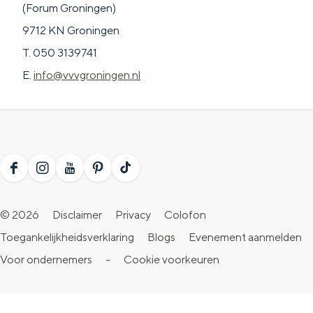
(Forum Groningen)
9712 KN Groningen
T. 050 3139741
E.
info@vvvgroningen.nl
F
I
Y
P
T
a
n
o
i
i
© 2026
Disclaimer
Privacy
Colofon
c
s
u
n
k
Toegankelijkheidsverklaring
Blogs
Evenement aanmelden
e
t
T
t
T
Voor ondernemers
-
Cookie voorkeuren
b
a
u
e
o
o
g
b
r
k
o
r
e
e
V