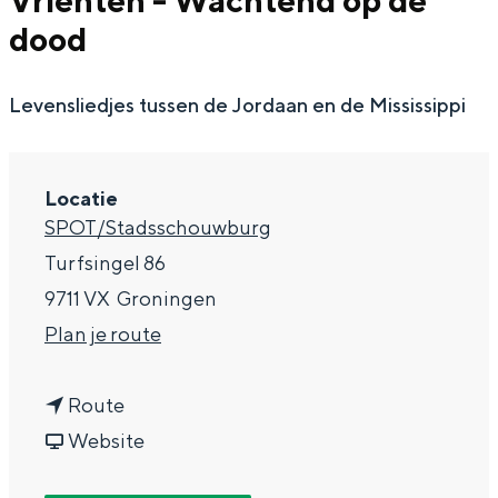
Vrienten - Wachtend op de
g
Wat ga jij doen?
dood
e
Zomerwandelingen in Groningen
Levensliedjes tussen de Jordaan en de Mississippi
Zwemplekken
DIT IS GRONINGEN
Locatie
SPOT/Stadsschouwburg
Turfsingel 86
9711 VX
Groningen
n
Plan je route
a
n
a
Route
a
v
r
Website
Top 10
bezienswaardigheden
a
a
M