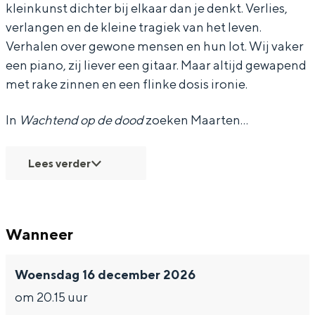
kleinkunst dichter bij elkaar dan je denkt. Verlies,
n
n
&
verlangen en de kleine tragiek van het leven.
s
s
X
Verhalen over gewone mensen en hun lot. Wij vaker
&
&
a
een piano, zij liever een gitaar. Maar altijd gewapend
X
X
n
Bijzonder overnachten
met rake zinnen en een flinke dosis ironie.
a
a
d
Overnachten was nog nooit zo leuk. Van
In
Wachtend op de dood
zoeken Maarten…
n
n
e
slapen in een voormalige graanzolder
van een molen tot overnachten in een
d
d
r
iglo van stro: Groningen biedt voor ieder
Lees verder
e
e
V
wat wils.
r
r
r
Fietsen
V
V
i
Wandelen
Wanneer
r
r
e
Eten & drinken
i
i
n
Winkelen
Woensdag 16 december 2026
e
e
t
Overnachten
om 20.15 uur
n
n
e