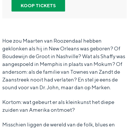
r
n
a
In Groningen ligt het allemaal opvallend
KOOP TICKETS
dicht bij elkaar. De levendigheid van de
M
M
a
stad, de stilte van een hofje, de
a
a
r
weidsheid van het ommeland en de
sporen van een eeuwenoud verleden.
a
a
t
r
r
e
Hoe zou Maarten van Roozendaal hebben
Stad
geklonken als hij in New Orleans was geboren? Of
t
t
n
Provincie
Boudewijn de Groot in Nashville? Wat als Shaffy was
e
e
H
Waddenkust
aangespoeld in Memphis in plaats van Mokum? Of
n
n
e
andersom: als de familie van Townes van Zandt de
Natuurgebieden
H
H
i
Zaanstreek nooit had verlaten? En stel je eens de
e
e
j
sound voor van Dr. John, maar dan op Marken.
WAT TE DOEN
i
i
m
Kortom: wat gebeurt er als kleinkunst het diepe
j
j
a
zuiden van Amerika ontmoet?
m
m
n
a
a
s
Misschien liggen de wereld van de folk, blues en