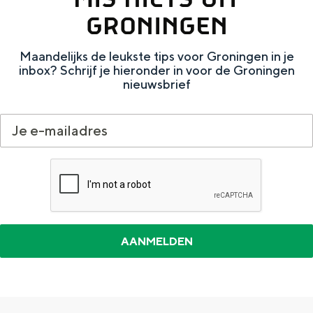
e
h
S
GRONINGEN
r
e
i
t
E
e
Maandelijks de leukste tips voor Groningen in je
inbox? Schrijf je hieronder in voor de Groningen
a
n
z
nieuwsbrief
a
g
u
l
l
r
H
i
d
u
s
e
i
h
u
d
p
t
i
a
s
g
g
c
e
e
h
t
e