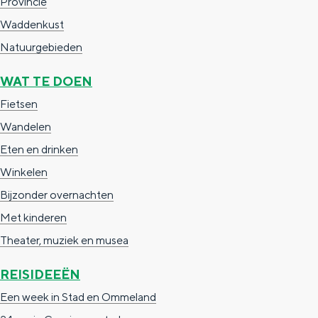
e
h
S
Provincie
r
e
i
Waddenkust
t
E
e
Natuurgebieden
a
n
z
WAT TE DOEN
a
g
u
Fietsen
l
l
r
H
Wandelen
i
d
u
Eten en drinken
s
e
i
Winkelen
h
u
d
Bijzonder overnachten
p
t
i
Met kinderen
a
s
g
Theater, muziek en musea
g
c
e
e
h
REISIDEEËN
t
e
Een week in Stad en Ommeland