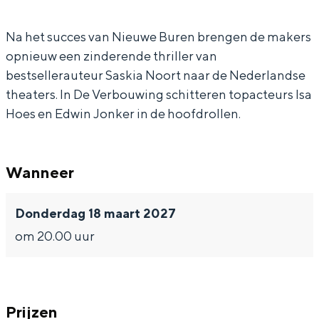
o
e
V
b
In Groningen ligt het allemaal opvallend
dicht bij elkaar. De levendigheid van de
u
r
e
o
Na het succes van Nieuwe Buren brengen de makers
stad, de stilte van een hofje, de
opnieuw een zinderende thriller van
w
b
r
u
weidsheid van het ommeland en de
bestsellerauteur Saskia Noort naar de Nederlandse
sporen van een eeuwenoud verleden.
i
o
b
w
theaters. In De Verbouwing schitteren topacteurs Isa
n
u
o
i
Stad
Hoes en Edwin Jonker in de hoofdrollen.
g
w
u
n
Provincie
i
w
g
Waddenkust
Wanneer
n
i
Natuurgebieden
g
n
Donderdag 18 maart 2027
g
WAT TE DOEN
om 20.00 uur
Prijzen