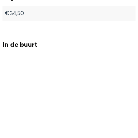
€ 34,50
Bijzonder overnachten
In de buurt
Overnachten was nog nooit zo leuk. Van
slapen in een voormalige graanzolder
van een molen tot overnachten in een
iglo van stro: Groningen biedt voor ieder
wat wils.
Fietsen
Wandelen
Eten & drinken
Winkelen
Overnachten