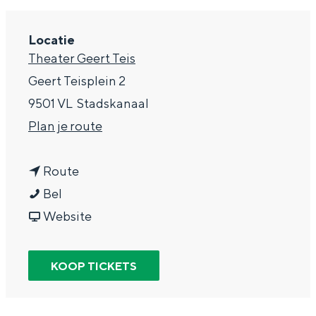
g
Wat ga jij doen?
e
Locatie
Zomerwandelingen in Groningen
Theater Geert Teis
Zwemplekken
Geert Teisplein 2
9501 VL
Stadskanaal
DIT IS GRONINGEN
n
Plan je route
a
n
a
Route
D
a
r
Bel
e
a
v
D
Website
V
r
a
e
e
D
n
V
KOOP TICKETS
Top 10
r
e
D
e
bezienswaardigheden
b
V
e
r