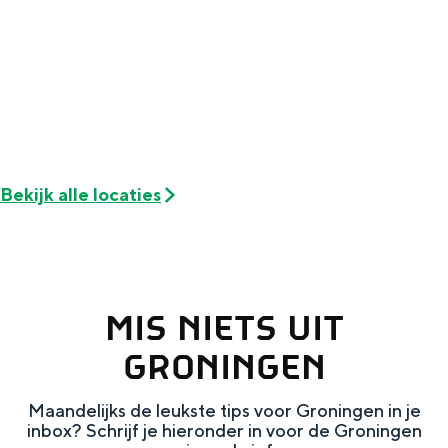
Met kinderen
Theater, muziek en musea
REISIDEEËN
Een week in Stad en Ommeland
Een dag op pad in Groningen stad
Bekijk alle locaties
MIS NIETS UIT
GRONINGEN
Dagtripjes zonder auto
Maandelijks de leukste tips voor Groningen in je