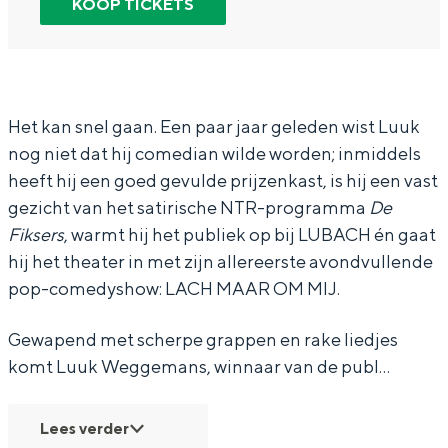
KOOP TICKETS
In Groningen ligt het allemaal opvallend
L
L
u
dicht bij elkaar. De levendigheid van de
u
u
k
stad, de stilte van een hofje, de
weidsheid van het ommeland en de
u
u
W
sporen van een eeuwenoud verleden.
k
k
e
Het kan snel gaan. Een paar jaar geleden wist Luuk
Stad
nog niet dat hij comedian wilde worden; inmiddels
W
W
g
heeft hij een goed gevulde prijzenkast, is hij een vast
Provincie
e
e
g
gezicht van het satirische NTR-programma
De
Waddenkust
g
g
e
Fiksers
, warmt hij het publiek op bij LUBACH én gaat
Natuurgebieden
g
g
m
hij het theater in met zijn allereerste avondvullende
e
e
a
pop-comedyshow: LACH MAAR OM MIJ.
m
m
n
WAT TE DOEN
Gewapend met scherpe grappen en rake liedjes
a
a
s
komt Luuk Weggemans, winnaar van de publ…
n
n
-
s
s
L
Lees verder
-
-
a