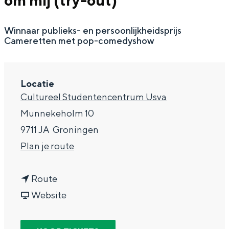
om mij (try-out)
g
Wat ga jij doen?
e
Winnaar publieks- en persoonlijkheidsprijs
Zomerwandelingen in Groningen
Cameretten met pop-comedyshow
Zwemplekken
DIT IS GRONINGEN
Locatie
Cultureel Studentencentrum Usva
Munnekeholm 10
9711 JA
Groningen
n
Plan je route
a
n
a
Route
a
v
r
Website
Top 10
a
a
L
bezienswaardigheden
r
n
u