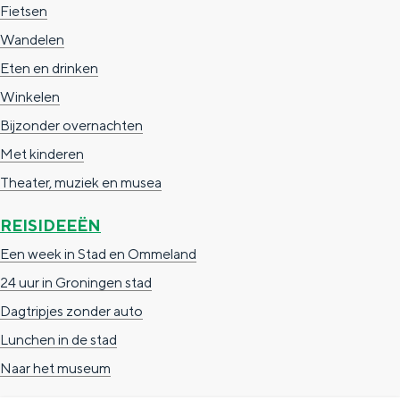
Fietsen
a
n
Wandelen
a
S
Eten en drinken
l
e
Winkelen
:
i
Bijzonder overnachten
N
t
Met kinderen
e
e
Theater, muziek en musea
d
e
REISIDEEËN
r
Een week in Stad en Ommeland
l
24 uur in Groningen stad
a
Dagtripjes zonder auto
n
Lunchen in de stad
d
Naar het museum
s