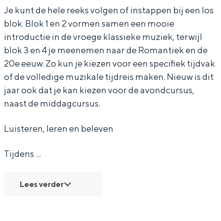
Je kunt de hele reeks volgen of instappen bij een los
e
e
u
blok. Blok 1 en 2 vormen samen een mooie
M
M
z
introductie in de vroege klassieke muziek, terwijl
u
u
i
blok 3 en 4 je meenemen naar de Romantiek en de
Bijzonder overnachten
z
z
e
20e eeuw. Zo kun je kiezen voor een specifiek tijdvak
Overnachten was nog nooit zo leuk. Van
of de volledige muzikale tijdreis maken. Nieuw is dit
i
i
k
slapen in een voormalige graanzolder
jaar ook dat je kan kiezen voor de avondcursus,
e
e
2
van een molen tot overnachten in een
naast de middagcursus.
iglo van stro: Groningen biedt voor ieder
k
k
-
wat wils.
2
2
D
Luisteren, leren en beleven
-
-
e
Fietsen
Tijdens …
D
D
K
Wandelen
e
e
l
Eten & drinken
Lees verder
K
K
a
Winkelen
l
l
s
Overnachten
a
a
s