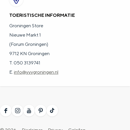
TOERISTISCHE INFORMATIE
Groningen Store
Nieuwe Markt 1
(Forum Groningen)
9712 KN Groningen
T. 050 3139741
E.
info@vvvgroningen.nl
F
I
Y
P
T
a
n
o
i
i