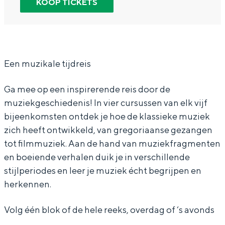
KOOP TICKETS
In Groningen ligt het allemaal opvallend
C
C
r
dicht bij elkaar. De levendigheid van de
u
u
s
stad, de stilte van een hofje, de
weidsheid van het ommeland en de
r
r
u
sporen van een eeuwenoud verleden.
s
s
s
Een muzikale tijdreis
Stad
u
u
K
Ga mee op een inspirerende reis door de
Provincie
s
s
l
muziekgeschiedenis! In vier cursussen van elk vijf
Waddenkust
K
K
a
bijeenkomsten ontdek je hoe de klassieke muziek
Natuurgebieden
l
l
s
zich heeft ontwikkeld, van gregoriaanse gezangen
a
a
s
tot filmmuziek. Aan de hand van muziekfragmenten
en boeiende verhalen duik je in verschillende
s
s
i
WAT TE DOEN
stijlperiodes en leer je muziek écht begrijpen en
s
s
e
herkennen.
i
i
k
e
e
e
Volg één blok of de hele reeks, overdag of ‘s avonds
k
k
M