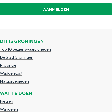
a
n
a
S
l
e
:
i
N
t
DIT IS GRONINGEN
e
e
Top 10 bezienswaardigheden
d
De Stad Groningen
e
Provincie
r
Waddenkust
l
Natuurgebieden
a
n
WAT TE DOEN
d
Fietsen
s
Wandelen