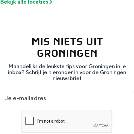
Bekijk alle locaties
e
h
S
r
e
i
t
E
e
a
n
z
MIS NIETS UIT
a
g
u
GRONINGEN
l
l
r
H
i
d
Maandelijks de leukste tips voor Groningen in je
u
s
e
inbox? Schrijf je hieronder in voor de Groningen
nieuwsbrief
i
h
u
d
p
t
i
a
s
g
g
c
e
e
h
t
e