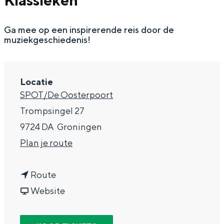
Klassieken
g
Wat ga jij doen?
e
Ga mee op een inspirerende reis door de
Zomerwandelingen in Groningen
muziekgeschiedenis!
Zwemplekken
DIT IS GRONINGEN
Locatie
SPOT/De Oosterpoort
Trompsingel 27
9724 DA
Groningen
n
Plan je route
a
n
a
Route
a
v
r
Website
Top 10
a
a
C
bezienswaardigheden
r
n
u