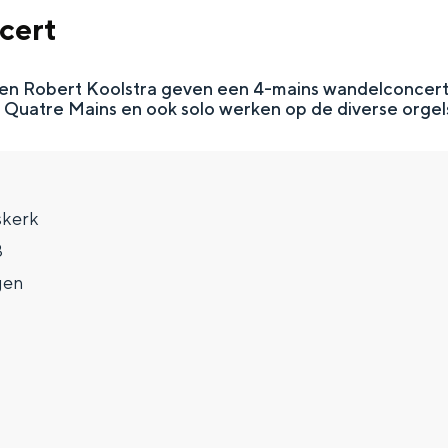
cert
en Robert Koolstra geven een 4-mains wandelconcert 
. Quatre Mains en ook solo werken op de diverse orgel
skerk
3
gen
Top 10 bezienswaardighed
allend dicht bij elkaar. De levendigheid van de stad, de stilte van ee