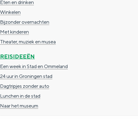
Eten en drinken
g
g
c
Winkelen
e
e
h
Bijzonder overnachten
t
e
Met kinderen
a
n
Theater, muziek en musea
a
S
REISIDEEËN
l
e
Een week in Stad en Ommeland
:
i
24 uur in Groningen stad
N
t
Dagtripjes zonder auto
e
e
Lunchen in de stad
d
Naar het museum
e
r
l
a