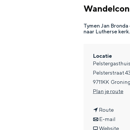
g
Wandelcon
e
DIT IS GRONINGEN
Tymen Jan Bronda 
naar Lutherse kerk
Locatie
Pelstergasthui
Pelsterstraat 4
9711KK
Gronin
n
Plan je route
a
In Groningen ligt het allemaal opv
eeuwenoud verleden.
n
a
Route
a
n
r
E-mail
Stad
a
a
v
W
Website
Provincie