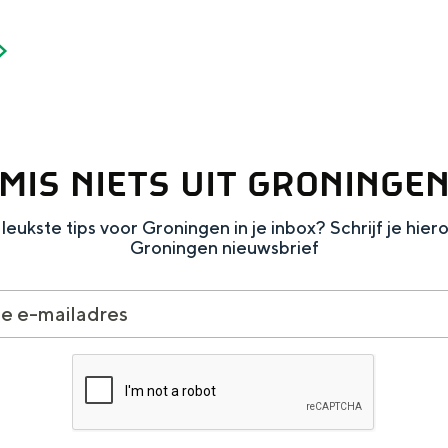
Dagtripjes zonder auto
MIS NIETS UIT GRONINGE
veranderlijke landschap. Binen een mum van tijd sta je vanuit de stad 
leukste tips voor Groningen in je inbox? Schrijf je hier
Groningen nieuwsbrief