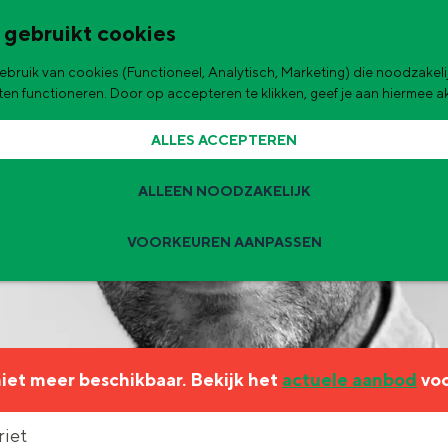
 gebruikt cookies
bruik van cookies (Functioneel, Analytisch, Marketing) die noodzakelij
de stad
aten functioneren. Door op accepteren te klikken, geef je aan hiermee 
ALLES ACCEPTEREN
ALLEEN NOODZAKELIJK
VOORKEUREN AANPASSEN
Zomervakantie tips
 zijn de leukste uitjes voor kinderen in Stad en Ommeland voor deze 
 niet meer beschikbaar. Bekijk het
actuele aanbod
voo
ingen
t
riet