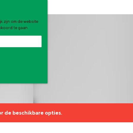
k zijn om de website
akkoord te gaan.
zomervakantie. Wat ga jij doen?
r de beschikbare opties.