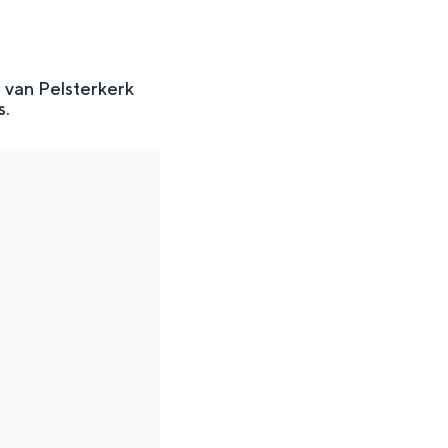
van Pelsterkerk
s.
en
n hofje, de weidsheid van het ommeland en de sporen van een