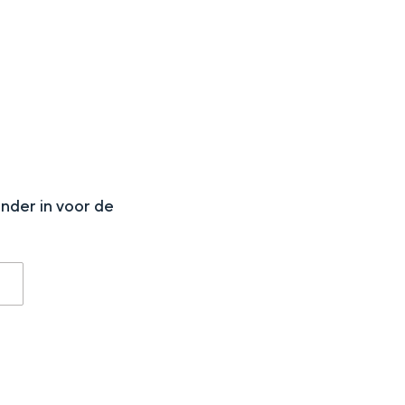
N
aan de Waddenzee, midden in het groen of bij een schattig
onder in voor de