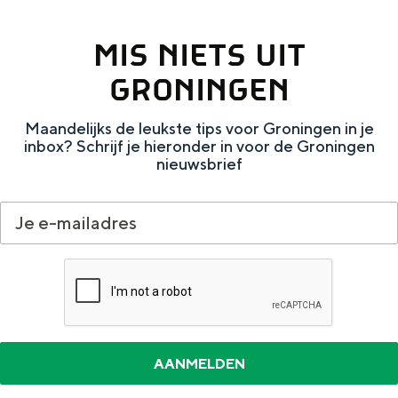
Met kinderen
Theater, muziek en musea
MIS NIETS UIT
GRONINGEN
REISIDEEËN
Een week in Stad en Ommeland
Maandelijks de leukste tips voor Groningen in je
inbox? Schrijf je hieronder in voor de Groningen
Een dag op pad in Groningen stad
nieuwsbrief
Dagtripjes zonder auto