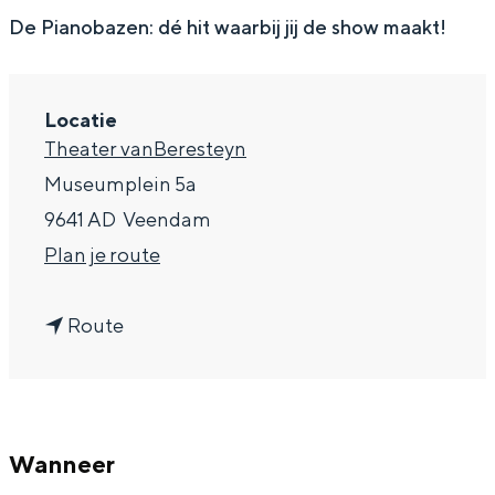
g
Wat ga jij doen?
De Pianobazen: dé hit waarbij jij de show maakt!
e
Zomerwandelingen in Groningen
Zwemplekken
Locatie
Theater vanBeresteyn
DIT IS GRONINGEN
Museumplein 5a
9641 AD
Veendam
n
Plan je route
a
n
a
Route
a
r
a
D
r
e
Top 10
Wanneer
D
P
bezienswaardigheden