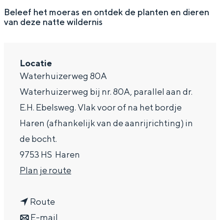
g
Wat ga jij doen?
Beleef het moeras en ontdek de planten en dieren
van deze natte wildernis
e
Zomerwandelingen in Groningen
Zwemplekken
Locatie
Waterhuizerweg 80A
DIT IS GRONINGEN
Waterhuizerweg bij nr. 80A, parallel aan dr.
E.H. Ebelsweg. Vlak voor of na het bordje
Haren (afhankelijk van de aanrijrichting) in
de bocht.
9753 HS
Haren
n
Plan je route
a
Top 10
n
a
Route
bezienswaardigheden
a
n
r
E-mail