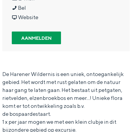
In Groningen ligt het allemaal opvallend
W
a
a
W
Bel
dicht bij elkaar. De levendigheid van de
a
r
a
v
a
Website
stad, de stilte van een hofje, de
weidsheid van het ommeland en de
n
W
r
a
n
sporen van een eeuwenoud verleden.
d
a
W
n
d
AANMELDEN
Stad
e
n
a
W
e
Provincie
l
d
n
a
l
i
e
d
n
i
Waddenkust
n
l
e
d
n
Natuurgebieden
De Harener Wildernis is een uniek, ontoegankelijk
gebied. Het wordt met rust gelaten om de natuur
g
i
l
e
g
haar gang te laten gaan. Het bestaat uit petgaten,
H
n
i
l
H
WAT TE DOEN
rietvelden, elzenbroekbos en meer…! Unieke flora
a
g
n
i
a
komt er tot ontwikkeling zoals b.v.
r
H
g
n
r
de bospaardestaart.
e
a
H
g
e
1 x per jaar mogen we met een klein clubje in dit
bijzondere gebied op excursie.
n
r
a
H
n