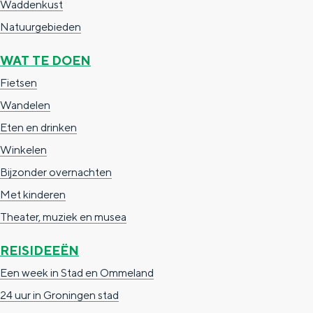
Waddenkust
a
n
Natuurgebieden
a
S
l
e
WAT TE DOEN
:
i
Fietsen
N
t
Wandelen
e
e
Eten en drinken
d
Winkelen
e
Bijzonder overnachten
r
Met kinderen
l
Theater, muziek en musea
a
REISIDEEËN
n
Een week in Stad en Ommeland
d
24 uur in Groningen stad
s