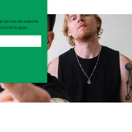
k zijn om de website
akkoord te gaan.
zomervakantie. Wat ga jij doen?