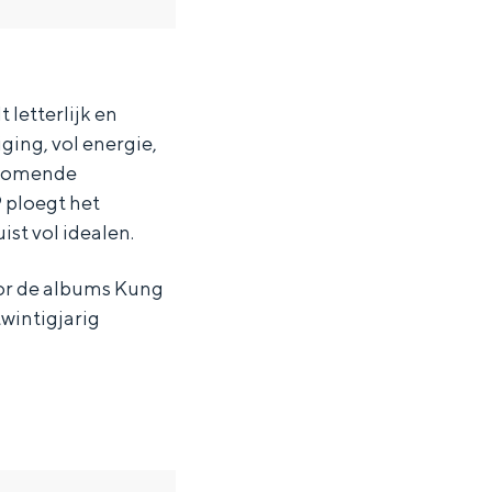
 letterlijk en
ging, vol energie,
 komende
9 ploegt het
st vol idealen.
oor de albums Kung
twintigjarig
ten in een iglo van stro: Groningen biedt voor ieder wat wils.