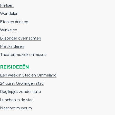
Fietsen
c
t
h
Wandelen
t
o
e
Eten en drinken
e
t
n
Winkelen
e
h
S
Bijzonder overnachten
r
e
i
Met kinderen
t
E
e
Theater, muziek en musea
a
n
z
a
g
u
REISIDEEËN
l
l
r
Een week in Stad en Ommeland
H
i
d
24 uur in Groningen stad
u
s
e
Dagtripjes zonder auto
i
h
u
Lunchen in de stad
d
p
t
Naar het museum
i
a
s