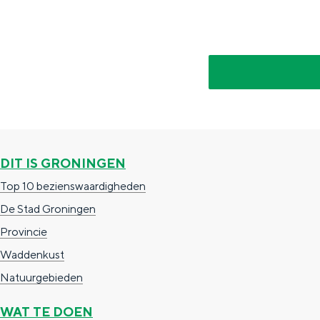
De rijkdom van Groningen is haar 
wierdedorp.
DIT IS GRONINGEN
Lunchen in de stad
Top 10 bezienswaardigheden
Naar het museum
De Stad Groningen
Provincie
S
n
nl
Waddenkust
e
l
Nederlands
Natuurgebieden
l
G
G
English
en
Deutsch
de
WAT TE DOEN
e
o
e