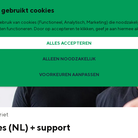
 gebruikt cookies
bruik van cookies (Functioneel, Analytisch, Marketing) die noodzakelij
de stad
aten functioneren. Door op accepteren te klikken, geef je aan hiermee 
ALLES ACCEPTEREN
ALLEEN NOODZAKELIJK
VOORKEUREN AANPASSEN
Zomervakantie tips
 zijn de leukste uitjes voor kinderen in Stad en Ommeland voor deze 
t
riet
s (NL) + support
ingen