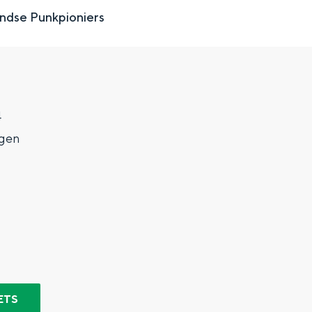
ndse Punkpioniers
4
gen
Top 10 bezienswaardighed
allend dicht bij elkaar. De levendigheid van de stad, de stilte van ee
ETS