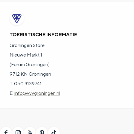
g
g
c
e
e
h
t
e
TOERISTISCHE INFORMATIE
a
n
Groningen Store
a
S
Nieuwe Markt 1
l
e
(Forum Groningen)
:
i
9712 KN Groningen
N
t
T. 050 3139741
e
e
E.
info@vvvgroningen.nl
d
e
r
l
a