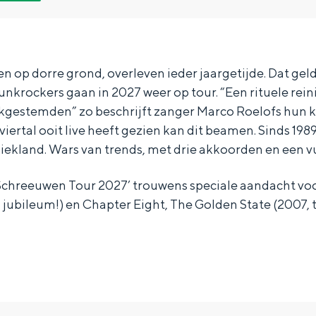
n op dorre grond, overleven ieder jaargetijde. Dat geldt
unkrockers gaan in 2027 weer op tour. “Een rituele reini
jkgestemden” zo beschrijft zanger Marco Roelofs hun
viertal ooit live heeft gezien kan dit beamen. Sinds 198
iekland. Wars van trends, met drie akkoorden en een vui
n Schreeuwen Tour 2027’ trouwens speciale aandacht v
ig jubileum!) en Chapter Eight, The Golden State (2007, 
Bijzonder overnachten
. Van slapen in een voormalige graanzolder van een molen tot overnach