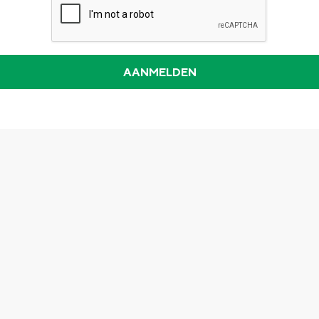
Dagtripjes zonder auto
veranderlijke landschap. Binen een mum van tijd sta je vanuit de stad 