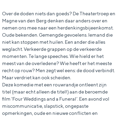
t
h
T
a
In Groningen ligt het allemaal opvallend
dicht bij elkaar. De levendigheid van de
e
e
h
t
Over de doden niets dan goeds? De Theatertroep en
stad, de stilte van een hofje, de
Magne van den Berg denken daar anders over en
r
a
e
e
weidsheid van het ommeland en de
nemen ons mee naar een herdenkingsbijeenkomst.
sporen van een eeuwenoud verleden.
t
t
a
r
Oude bekenden. Gemengde gevoelens. Iemand die
r
e
t
t
Stad
niet kan stoppen met huilen. Een ander die alles
o
r
e
r
Provincie
weglacht. Verkeerde grappen op de verkeerde
e
t
r
o
momenten. Te lange speeches. Wie hield er het
Waddenkust
meest van de overledene? Wie heeft er het meeste
p
r
t
e
Natuurgebieden
recht op rouw? Men zegt wel eens: de dood verbindt.
o
r
p
Maar verdriet kan ook scheiden.
e
o
WAT TE DOEN
Deze komedie met een rouwrandje ontleent zijn
p
e
titel (maar echt alleen de titel!) aan de beroemde
p
film ‘Four Weddings and a Funeral’. Een avond vol
miscommunicatie, slapstick, ongepaste
opmerkingen, oude en nieuwe conflicten en