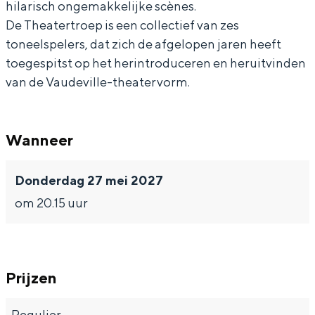
hilarisch ongemakkelijke scènes.
De Theatertroep is een collectief van zes
toneelspelers, dat zich de afgelopen jaren heeft
toegespitst op het herintroduceren en heruitvinden
Bijzonder overnachten
van de Vaudeville-theatervorm.
Overnachten was nog nooit zo leuk. Van
slapen in een voormalige graanzolder
Wanneer
van een molen tot overnachten in een
iglo van stro: Groningen biedt voor ieder
wat wils.
Donderdag 27 mei 2027
Fietsen
om 20.15 uur
Wandelen
Eten & drinken
Winkelen
Prijzen
Overnachten
Regulier