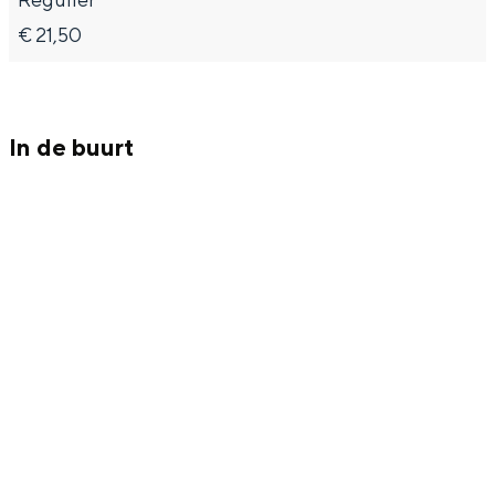
Met kinderen
€ 21,50
Theater, muziek en musea
REISIDEEËN
In de buurt
Een week in Stad en Ommeland
Een dag op pad in Groningen stad
Dagtripjes zonder auto