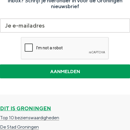
inbox? Schrijf je hieronder in voor de Groningen
a
n
nieuwsbrief
a
S
l
e
:
i
N
t
e
e
d
e
r
l
a
n
DIT IS GRONINGEN
d
Top 10 bezienswaardigheden
s
De Stad Groningen