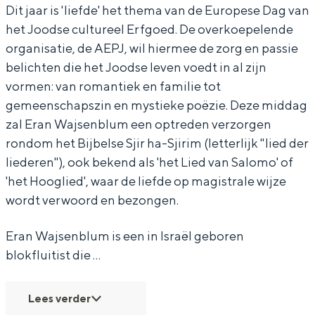
Dit jaar is 'liefde' het thema van de Europese Dag van
r
j
S
-
r
het Joodse cultureel Erfgoed. De overkoepelende
i
i
j
S
i
organisatie, de AEPJ, wil hiermee de zorg en passie
m
r
i
j
m
belichten die het Joodse leven voedt in al zijn
Bijzonder overnachten
vormen: van romantiek en familie tot
-
i
r
i
-
gemeenschapszin en mystieke poëzie.​ Deze middag
Overnachten was nog nooit zo leuk. Van
H
m
i
r
H
slapen in een voormalige graanzolder
zal Eran Wajsenblum een optreden verzorgen
e
-
m
i
e
van een molen tot overnachten in een
rondom het Bijbelse Sjir ha-Sjirim (letterlijk "lied der
iglo van stro: Groningen biedt voor ieder
t
H
-
m
t
liederen"), ook bekend als 'het Lied van Salomo' of
wat wils.
l
e
H
-
l
'het Hooglied', waar de liefde op magistrale wijze
wordt verwoord en bezongen.
Fietsen
i
t
e
H
i
e
l
t
e
e
Wandelen
Eran Wajsenblum is een in Israël geboren
d
i
l
t
d
Eten & drinken
blokfluitist die …
v
e
i
l
v
Winkelen
a
d
e
i
a
Overnachten
Lees verder
n
v
d
e
n