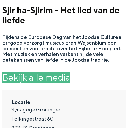
g
Wat ga jij doen?
Sjir ha-Sjirim - Het lied van de
e
Zomerwandelingen in Groningen
liefde
Zwemplekken
Tijdens de Europese Dag van het Joodse Cultureel
Erfgoed verzorgt musicus Eran Wajsenblum een
DIT IS GRONINGEN
concert en voordracht over het Bijbelse Hooglied.
Met muziek en verhalen verkent hij de vele
betekenissen van liefde in de Joodse traditie.
Bekijk alle media
Locatie
Synagoge Groningen
Top 10
Folkingestraat 60
bezienswaardigheden
9711 JZ
Groningen