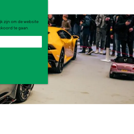
k zijn om de website
akkoord te gaan.
zomervakantie. Wat ga jij doen?