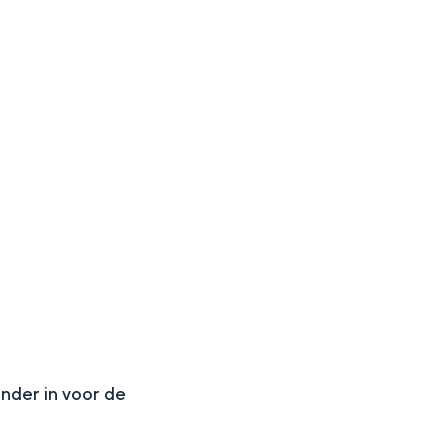
aan de Waddenzee, midden in het groen of bij een schattig
N
onder in voor de