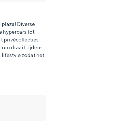
iplaza! Diverse
e hypercars tot
 privécollecties.
t om draait tijdens
lifestyle zodat het
ten in een iglo van stro: Groningen biedt voor ieder wat wils.