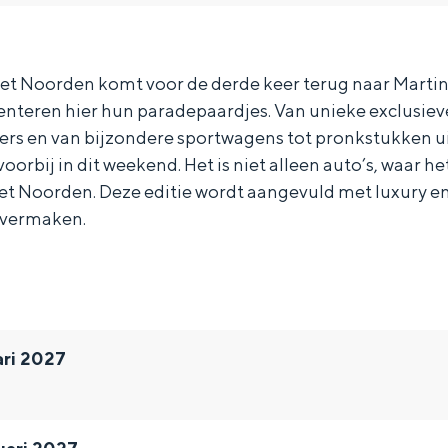
et Noorden komt voor de derde keer terug naar Martin
enteren hier hun paradepaardjes. Van unieke exclusiev
ers en van bijzondere sportwagens tot pronkstukken uit
orbij in dit weekend. Het is niet alleen auto’s, waar he
t Noorden. Deze editie wordt aangevuld met luxury en 
n vermaken.
ari 2027
Bijzonder overnachten
. Van slapen in een voormalige graanzolder van een molen tot overnach