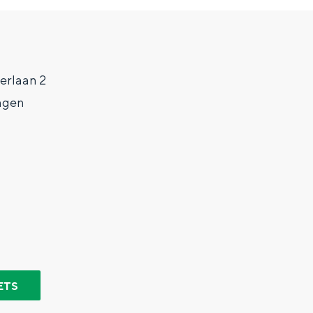
erlaan 2
ngen
Top 10 bezienswaardighed
allend dicht bij elkaar. De levendigheid van de stad, de stilte van ee
ETS