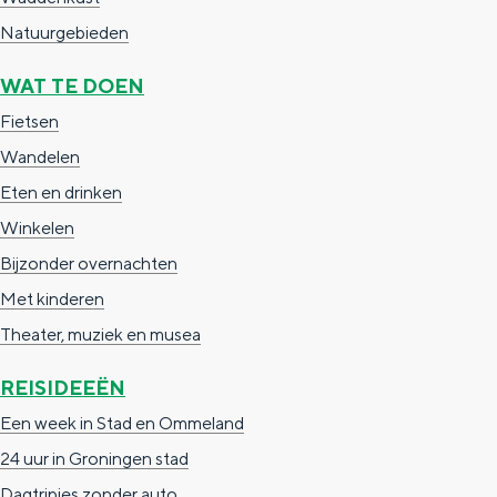
g
g
c
Natuurgebieden
e
e
h
WAT TE DOEN
t
e
Fietsen
a
n
Wandelen
a
S
Eten en drinken
l
e
Winkelen
:
i
Bijzonder overnachten
N
t
Met kinderen
e
e
Theater, muziek en musea
d
e
REISIDEEËN
r
Een week in Stad en Ommeland
l
24 uur in Groningen stad
a
Dagtripjes zonder auto