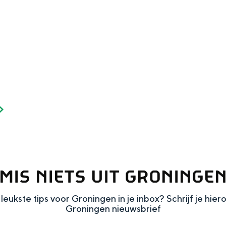
Dagtripjes zonder auto
veranderlijke landschap. Binen een mum van tijd sta je vanuit de stad 
MIS NIETS UIT GRONINGE
leukste tips voor Groningen in je inbox? Schrijf je hier
Groningen nieuwsbrief