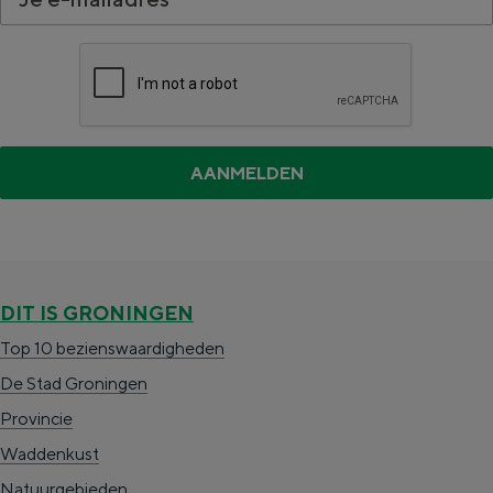
Met kinderen
Theater, muziek en musea
REISIDEEËN
Een week in Stad en Ommeland
Een dag op pad in Groningen stad
DIT IS GRONINGEN
Top 10 bezienswaardigheden
De Stad Groningen
Provincie
Dagtripjes zonder auto
Waddenkust
Natuurgebieden