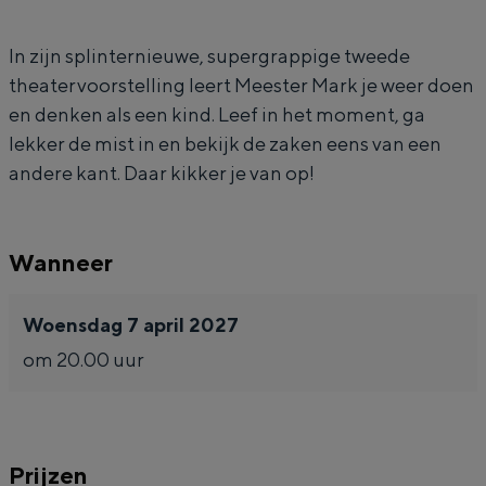
r
s
e
e
In Groningen ligt het allemaal opvallend
dicht bij elkaar. De levendigheid van de
M
t
s
r
In zijn splinternieuwe, supergrappige tweede
stad, de stilte van een hofje, de
theatervoorstelling leert Meester Mark je weer doen
a
e
t
M
weidsheid van het ommeland en de
en denken als een kind. Leef in het moment, ga
sporen van een eeuwenoud verleden.
r
r
e
a
lekker de mist in en bekijk de zaken eens van een
k
M
r
r
Stad
andere kant. Daar kikker je van op!
a
M
k
Provincie
r
a
Waddenkust
Wanneer
k
r
Natuurgebieden
k
Woensdag 7 april 2027
WAT TE DOEN
om 20.00 uur
Prijzen