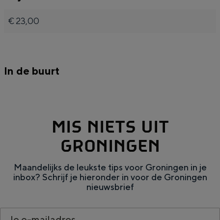
€ 23,00
Bijzonder overnachten
In de buurt
Overnachten was nog nooit zo leuk. Van
slapen in een voormalige graanzolder
van een molen tot overnachten in een
iglo van stro: Groningen biedt voor ieder
wat wils.
MIS NIETS UIT
Fietsen
GRONINGEN
Wandelen
Maandelijks de leukste tips voor Groningen in je
Eten & drinken
inbox? Schrijf je hieronder in voor de Groningen
nieuwsbrief
Winkelen
Overnachten