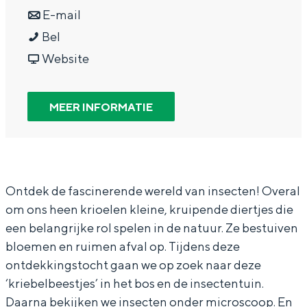
In Groningen ligt het allemaal opvallend
a
n
r
E-mail
dicht bij elkaar. De levendigheid van de
L
a
a
L
Bel
stad, de stilte van een hofje, de
A
r
a
v
A
weidsheid van het ommeland en de
Website
sporen van een eeuwenoud verleden.
U
L
r
a
U
W
A
L
n
W
Stad
MEER INFORMATIE
E
U
A
L
E
Provincie
R
W
U
A
R
Waddenkust
S
E
W
U
S
Natuurgebieden
L
R
E
W
L
Ontdek de fascinerende wereld van insecten! Overal
om ons heen krioelen kleine, kruipende diertjes die
A
S
R
E
A
WAT TE DOEN
een belangrijke rol spelen in de natuur. Ze bestuiven
B
L
S
R
B
bloemen en ruimen afval op. Tijdens deze
D
A
L
S
D
ontdekkingstocht gaan we op zoek naar deze
e
B
A
L
e
‘kriebelbeestjes’ in het bos en de insectentuin.
w
D
B
A
w
Daarna bekijken we insecten onder microscoop. En