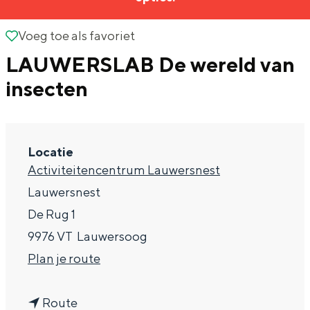
g
Wat ga jij doen?
e
Voeg toe als favoriet
Voeg toe als favoriet
Zomerwandelingen in Groningen
LAUWERSLAB De wereld van
Zwemplekken
insecten
DIT IS GRONINGEN
Locatie
Activiteitencentrum Lauwersnest
Lauwersnest
De Rug 1
9976 VT
Lauwersoog
n
Plan je route
Top 10
a
bezienswaardigheden
n
a
Route