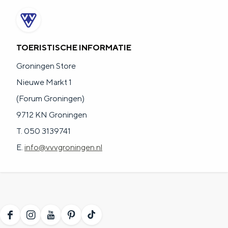
TOERISTISCHE INFORMATIE
Groningen Store
Nieuwe Markt 1
(Forum Groningen)
9712 KN Groningen
T. 050 3139741
E.
info@vvvgroningen.nl
F
I
Y
P
T