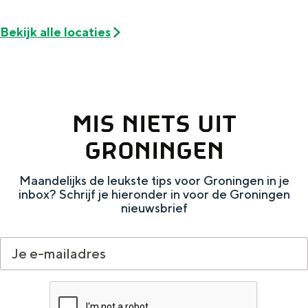
De rijkdom van Groningen is haar
veranderlijke landschap. Binen een mum
Bekijk alle locaties
van tijd sta je vanuit de stad aan de
Waddenzee, midden in het groen of bij
een schattig wierdedorp.
Lunchen in de stad
MIS NIETS UIT
Naar het museum
GRONINGEN
S
n
nl
Maandelijks de leukste tips voor Groningen in je
e
l
Nederlands
inbox? Schrijf je hieronder in voor de Groningen
nieuwsbrief
l
G
G
English
en
Deutsch
de
e
o
e
c
t
h
t
o
e
e
t
n