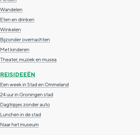
a
n
Wandelen
a
S
Eten en drinken
l
e
Winkelen
:
i
Bijzonder overnachten
N
t
Met kinderen
e
e
Theater, muziek en musea
d
e
REISIDEEËN
r
Een week in Stad en Ommeland
l
24 uur in Groningen stad
a
Dagtripjes zonder auto
n
Lunchen in de stad
d
Naar het museum
s