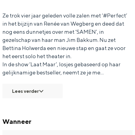
a
t
t
n
In Groningen ligt het allemaal opvallend
dicht bij elkaar. De levendigheid van de
H
i
t
a
Ze trok vier jaar geleden volle zalen met ‘#Perfect’
stad, de stilte van een hofje, de
in het bijzijn van Renée van Wegberg en deed dat
o
n
i
H
weidsheid van het ommeland en de
nog eens dunnetjes over met ‘SAMEN’, in
sporen van een eeuwenoud verleden.
l
a
n
o
gezelschap van haar man Jim Bakkum. Nu zet
w
H
a
l
Stad
Bettina Holwerda een nieuwe stap en gaat ze voor
e
o
H
w
Provincie
het eerst solo het theater in.
r
l
o
e
In de show ‘Laat Maar’, losjes gebaseerd op haar
Waddenkust
gelijknamige bestseller, neemt ze je me…
d
w
l
r
Natuurgebieden
a
e
w
d
Lees verder
r
e
a
WAT TE DOEN
d
r
a
d
Wanneer
a