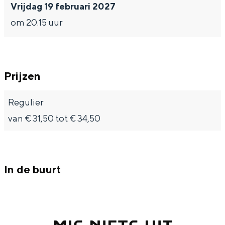
Vrijdag 19 februari 2027
om 20.15 uur
Bijzonder overnachten
Prijzen
Overnachten was nog nooit zo leuk. Van
slapen in een voormalige graanzolder
van een molen tot overnachten in een
Regulier
iglo van stro: Groningen biedt voor ieder
van € 31,50 tot € 34,50
wat wils.
Fietsen
Wandelen
In de buurt
Eten & drinken
Winkelen
Overnachten