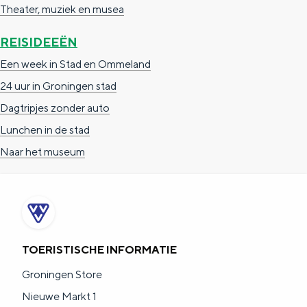
Theater, muziek en musea
e
h
S
r
e
i
REISIDEEËN
t
E
e
Een week in Stad en Ommeland
a
n
z
24 uur in Groningen stad
a
g
u
Dagtripjes zonder auto
l
l
r
Lunchen in de stad
H
i
d
Naar het museum
u
s
e
i
h
u
d
p
t
i
a
s
TOERISTISCHE INFORMATIE
g
g
c
e
e
h
Groningen Store
t
e
Nieuwe Markt 1