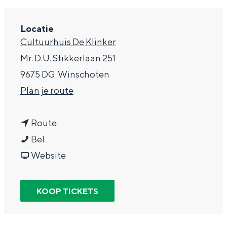
g
Wat ga jij doen?
e
Locatie
Zomerwandelingen in Groningen
Cultuurhuis De Klinker
Zwemplekken
Mr. D.U. Stikkerlaan 251
9675 DG
Winschoten
DIT IS GRONINGEN
n
Plan je route
a
n
a
Route
B
a
r
Bel
e
a
v
B
Website
t
r
a
e
t
B
n
t
KOOP TICKETS
Top 10
i
e
B
t
bezienswaardigheden
n
t
e
i