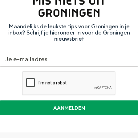
MIS NIETS UIT
Met kinderen
GRONINGEN
Theater, muziek en musea
Maandelijks de leukste tips voor Groningen in je
REISIDEEËN
inbox? Schrijf je hieronder in voor de Groningen
nieuwsbrief
Een week in Stad en Ommeland
Een dag op pad in Groningen stad
Dagtripjes zonder auto