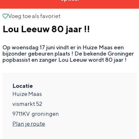
g
Wat ga jij doen?
e
Voeg toe als favoriet
Voeg toe als favoriet
Zomerwandelingen in Groningen
Lou Leeuw 80 jaar !!
Zwemplekken
Op woensdag 17 juni vindt er in Huize Maas een
DIT IS GRONINGEN
bijzonder gebeuren plaats ! De bekende Groninger
popbassist en zanger Lou Leeuw wordt 80 jaar !
Locatie
Huize Maas
vismarkt 52
9711KV
groningen
n
Plan je route
Top 10
bezienswaardigheden
a