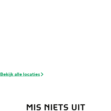
Met kinderen
Theater, muziek en musea
REISIDEEËN
Een week in Stad en Ommeland
Een dag op pad in Groningen stad
Bekijk alle locaties
Dagtripjes zonder auto
MIS NIETS UIT