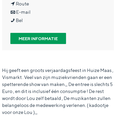
n
a
Route
In Groningen ligt het allemaal opvallend
dicht bij elkaar. De levendigheid van de
a
n
r
E-mail
stad, de stilte van een hofje, de
L
a
a
L
Bel
weidsheid van het ommeland en de
sporen van een eeuwenoud verleden.
o
r
a
o
u
L
r
u
Stad
MEER INFORMATIE
L
o
L
L
Provincie
e
u
o
e
Waddenkust
e
L
u
e
Natuurgebieden
u
e
L
u
Hij geeft een groots verjaardagsfeest in Huize Maas ,
Vismarkt . Veel van zijn muziekvrienden gaan er een
w
e
e
w
WAT TE DOEN
spetterende show van maken.,, De entree is slechts 5
8
u
e
8
Euro , en dit is inclusief één consumptie ! De rest
0
w
u
0
wordt door Lou zelf betaald , De muzikanten zullen
j
8
w
j
belangeloos de medewerking verlenen. ( kadootje
a
0
8
a
voor onze Lou ).,,