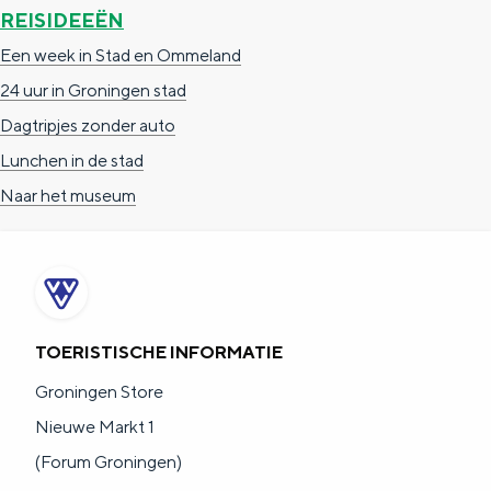
e
h
S
REISIDEEËN
r
e
i
Een week in Stad en Ommeland
t
E
e
24 uur in Groningen stad
a
n
z
Dagtripjes zonder auto
a
g
u
Lunchen in de stad
l
l
r
Naar het museum
H
i
d
u
s
e
i
h
u
d
p
t
TOERISTISCHE INFORMATIE
i
a
s
Groningen Store
g
g
c
Nieuwe Markt 1
e
e
h
(Forum Groningen)
t
e