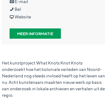
a
n
r
E-mail
g
Wat ga jij doen?
W
a
a
W
Bel
e
Zomerwandelingen in Groningen
h
r
a
v
h
Website
Zwemplekken
a
W
r
a
a
t
h
W
n
t
MEER INFORMATIE
DIT IS GRONINGEN
K
a
h
W
K
n
t
a
h
n
o
K
t
a
o
t
n
K
t
t
Het kunstproject What Knots Knot Knots
onderzoekt hoe het koloniale verleden van Noord-
s
o
n
K
s
Nederland nog steeds invloed heeft op het leven van
K
t
o
n
K
nu. Acht kunstenaars maakten nieuw werk op basis
n
s
t
o
n
van onderzoek in lokale archieven en verhalen uit de
o
K
s
t
o
regio.
Top 10
t
n
K
s
t
bezienswaardigheden