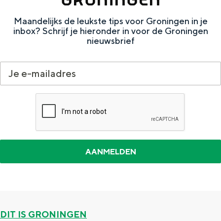
Met kinderen
Theater, muziek en musea
Maandelijks de leukste tips voor Groningen in je
inbox? Schrijf je hieronder in voor de Groningen
nieuwsbrief
REISIDEEËN
Een week in Stad en Ommeland
Een dag op pad in Groningen stad
Dagtripjes zonder auto
DIT IS GRONINGEN