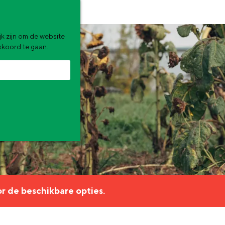
k zijn om de website
akkoord te gaan.
zomervakantie. Wat ga jij doen?
r de beschikbare opties.