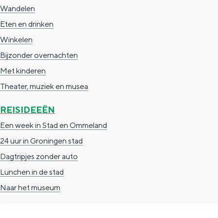
Wandelen
g
g
c
Eten en drinken
e
e
h
Winkelen
t
e
Bijzonder overnachten
a
n
Met kinderen
a
S
Theater, muziek en musea
l
e
:
i
REISIDEEËN
N
t
Een week in Stad en Ommeland
e
e
24 uur in Groningen stad
d
Dagtripjes zonder auto
e
Lunchen in de stad
r
Naar het museum
l
a