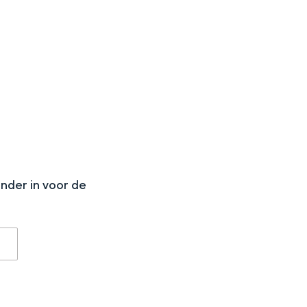
aan de Waddenzee, midden in het groen of bij een schattig
N
onder in voor de