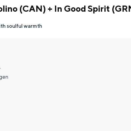
olino (CAN) + In Good Spirit (GR
ith soulful warmth
4
gen
Top 10 bezienswaardighed
allend dicht bij elkaar. De levendigheid van de stad, de stilte van ee