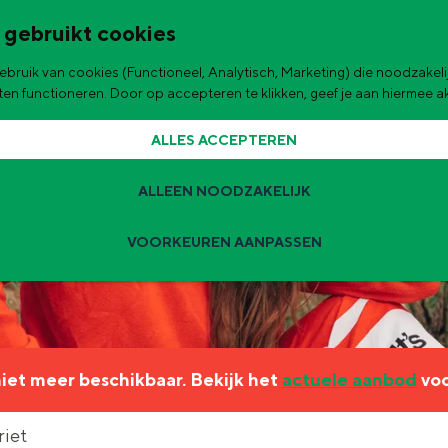
 gebruikt cookies
bruik van cookies (Functioneel, Analytisch, Marketing) die noodzakelij
de stad
aten functioneren. Door op accepteren te klikken, geef je aan hiermee 
ALLES ACCEPTEREN
ALLEEN NOODZAKELIJK
VOORKEUREN AANPASSEN
Zomervakantie tips
 zijn de leukste uitjes voor kinderen in Stad en Ommeland voor deze 
 niet meer beschikbaar. Bekijk het
actuele aanbod
voo
ingen
t
riet