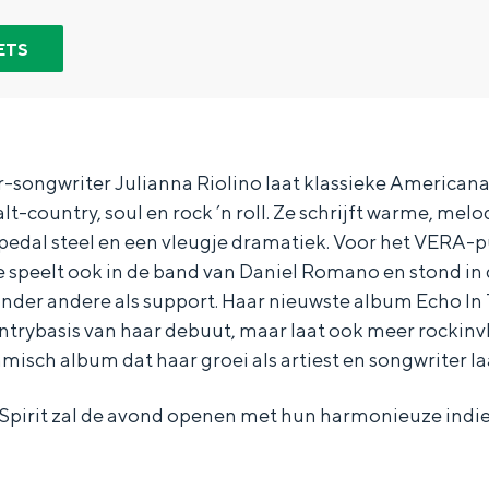
ETS
-songwriter Julianna Riolino laat klassieke American
country, soul en rock ’n roll. Ze schrijft warme, melo
edal steel en een vleugje dramatiek. Voor het VERA-pu
 speelt ook in de band van Daniel Romano en stond in
 onder andere als support. Haar nieuwste album Echo I
untrybasis van haar debuut, maar laat ook meer rockin
misch album dat haar groei als artiest en songwriter la
Bijzonder overnachten
 Spirit zal de avond openen met hun harmonieuze indie
. Van slapen in een voormalige graanzolder van een molen tot overnach