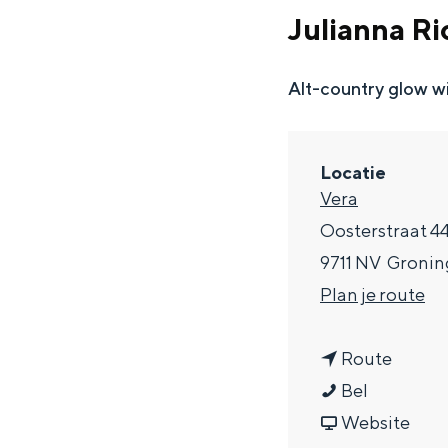
g
Julianna Ri
e
DIT IS GRONINGEN
Alt-country glow w
Locatie
Vera
Oosterstraat 4
9711 NV
Gronin
n
Plan je route
a
In Groningen ligt het allemaal opv
n
a
Route
eeuwenoud verleden.
J
a
r
Bel
Stad
u
a
v
J
Website
Provincie