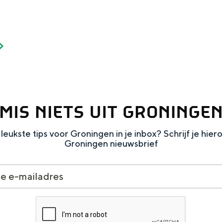
Dagtripjes zonder auto
veranderlijke landschap. Binen een mum van tijd sta je vanuit de stad 
MIS NIETS UIT GRONINGE
leukste tips voor Groningen in je inbox? Schrijf je hier
Groningen nieuwsbrief