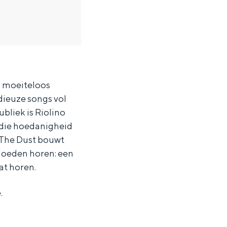
a moeiteloos
dieuze songs vol
bliek is Riolino
 die hoedanigheid
n The Dust bouwt
vloeden horen: een
at horen.
.
ten in een iglo van stro: Groningen biedt voor ieder wat wils.