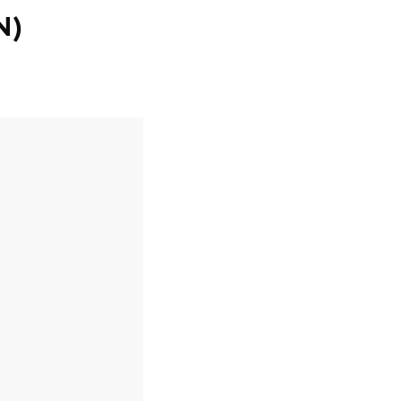
N)
en
n hofje, de weidsheid van het ommeland en de sporen van een