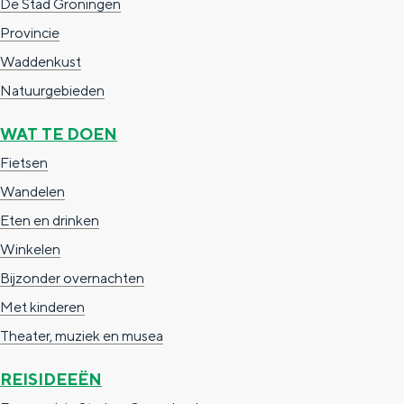
De Stad Groningen
a
n
Provincie
a
S
Waddenkust
l
e
Natuurgebieden
:
i
N
t
WAT TE DOEN
e
e
Fietsen
d
Wandelen
e
Eten en drinken
r
Winkelen
l
Bijzonder overnachten
a
Met kinderen
n
Theater, muziek en musea
d
REISIDEEËN
s