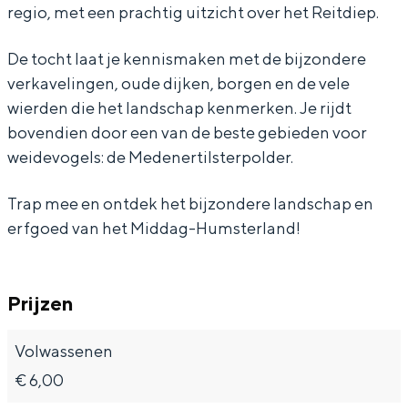
regio, met een prachtig uitzicht over het Reitdiep.
o
o
o
d
o
u
r
o
o
u
De tocht laat je kennismaken met de bijzondere
verkavelingen, oude dijken, borgen en de vele
d
o
r
o
d
Bijzonder overnachten
wierden die het landschap kenmerken. Je rijdt
e
u
o
r
e
bovendien door een van de beste gebieden voor
Overnachten was nog nooit zo leuk. Van
w
d
u
o
w
weidevogels: de Medenertilsterpolder.
slapen in een voormalige graanzolder
i
e
d
u
i
van een molen tot overnachten in een
iglo van stro: Groningen biedt voor ieder
Trap mee en ontdek het bijzondere landschap en
e
w
e
d
e
wat wils.
erfgoed van het Middag-Humsterland!
r
i
w
e
r
Fietsen
d
e
i
w
d
Wandelen
e
r
e
i
e
Prijzen
n
d
r
e
n
Eten & drinken
e
e
d
r
e
Volwassenen
Winkelen
n
n
e
d
n
€ 6,00
Overnachten
l
e
n
e
l