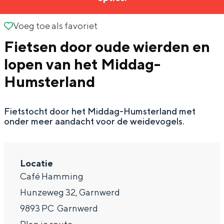
g
Wat ga jij doen?
e
Voeg toe als favoriet
Voeg toe als favoriet
Zomerwandelingen in Groningen
Fietsen door oude wierden en
Zwemplekken
lopen van het Middag-
Humsterland
DIT IS GRONINGEN
Fietstocht door het Middag-Humsterland met
onder meer aandacht voor de weidevogels.
Locatie
Café Hamming
Hunzeweg 32, Garnwerd
Top 10
9893 PC
Garnwerd
bezienswaardigheden
n