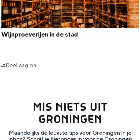
i
b
e
r
r
o
b
u
Wijnproeverijen in de stad
W
a
w
i
l
e
j
l
r
Deel pagina
n
e
p
n
r
e
o
t
MIS NIETS UIT
e
e
GRONINGEN
v
n
e
Maandelijks de leukste tips voor Groningen in je
inbox? Schrijf je hieronder in voor de Groningen