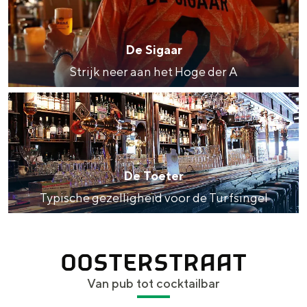
S
i
De Sigaar
g
Strijk neer aan het Hoge der A
a
D
a
e
r
T
o
De Toeter
e
Typische gezelligheid voor de Turfsingel
t
e
OOSTERSTRAAT
r
Van pub tot cocktailbar