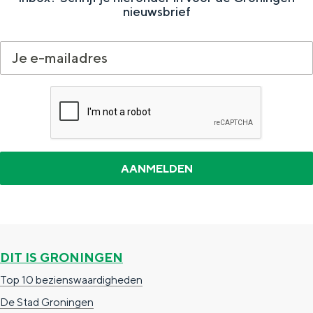
r
nieuwsbrief
i
j
e
n
i
n
d
e
s
t
a
DIT IS GRONINGEN
d
Top 10 bezienswaardigheden
De Stad Groningen