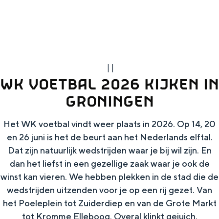
g
Wat ga jij doen?
e
Zomerwandelingen in Groningen
Zwemplekken
|
|
DIT IS GRONINGEN
WK VOETBAL 2026 KIJKEN IN
GRONINGEN
Het WK voetbal vindt weer plaats in 2026. Op 14, 20
en 26 juni is het de beurt aan het Nederlands elftal.
Dat zijn natuurlijk wedstrijden waar je bij wil zijn. En
dan het liefst in een gezellige zaak waar je ook de
winst kan vieren. We hebben plekken in de stad die de
wedstrijden uitzenden voor je op een rij gezet. Van
Top 10
het Poeleplein tot Zuiderdiep en van de Grote Markt
bezienswaardigheden
tot Kromme Elleboog. Overal klinkt gejuich.