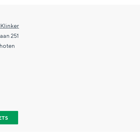
 Klinker
laan 251
hoten
Top 10 bezienswaardighed
allend dicht bij elkaar. De levendigheid van de stad, de stilte van ee
ETS