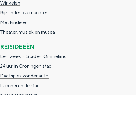
Winkelen
n
Bijzonder overnachten
d
Met kinderen
s
Theater, muziek en musea
REISIDEEËN
Een week in Stad en Ommeland
24 uur in Groningen stad
Dagtripjes zonder auto
Lunchen in de stad
Naar het museum