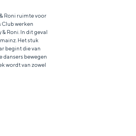
 & Roni ruimte voor
rs Club werken
 Roni. In dit geval
zmainz. Het stuk
ar begint die van
 De dansers bewegen
ek wordt van zowel
ten in een iglo van stro: Groningen biedt voor ieder wat wils.