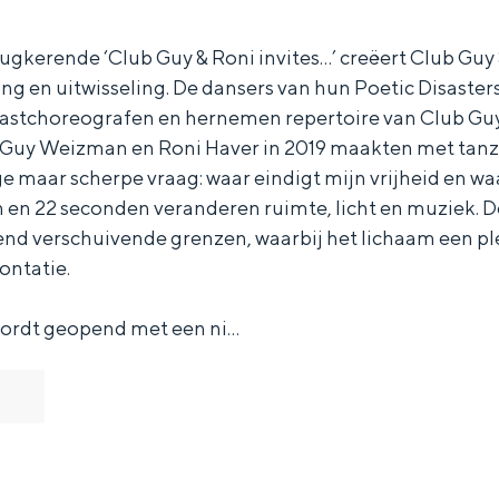
erugkerende ‘Club Guy & Roni invites…’ creëert Club Guy
ng en uitwisseling. De dansers van hun Poetic Disaste
astchoreografen en hernemen repertoire van Club Guy &
dat Guy Weizman en Roni Haver in 2019 maakten met tan
e maar scherpe vraag: waar eindigt mijn vrijheid en wa
n en 22 seconden veranderen ruimte, licht en muziek.
end verschuivende grenzen, waarbij het lichaam een pl
rontatie.
wordt geopend met een ni…
Bijzonder overnachten
. Van slapen in een voormalige graanzolder van een molen tot overnach