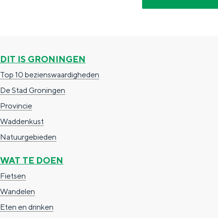
g
g
c
e
e
h
t
e
DIT IS GRONINGEN
a
n
a
Top 10 bezienswaardigheden
S
l
De Stad Groningen
e
:
Provincie
i
N
Waddenkust
t
e
Natuurgebieden
e
d
WAT TE DOEN
e
Fietsen
r
Wandelen
l
Eten en drinken
a