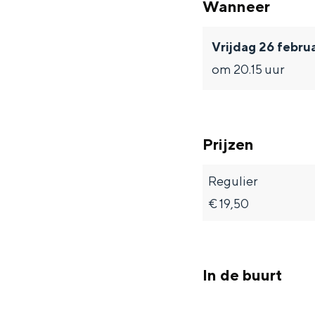
Wanneer
Fietsen
Wandelen
Vrijdag 26 febru
Eten & drinken
om 20.15 uur
Winkelen
Overnachten
Met kinderen
Prijzen
Theater, muziek en musea
Regulier
REISIDEEËN
€ 19,50
Een week in Stad en Ommel
Een dag op pad in Groninge
In de buurt