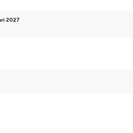
ari 2027
and
n stad