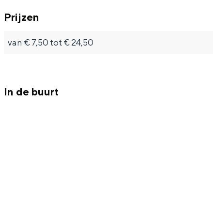
Met kinderen
Prijzen
Theater, muziek en musea
van € 7,50 tot € 24,50
REISIDEEËN
Een week in Stad en Ommeland
Een dag op pad in Groningen stad
In de buurt
Dagtripjes zonder auto