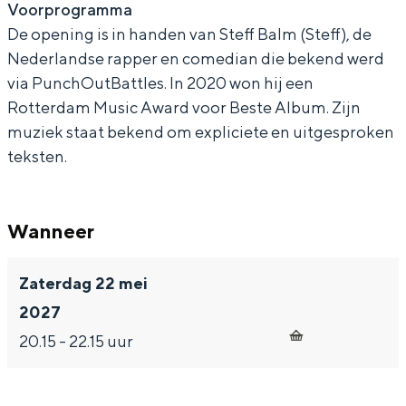
Voorprogramma
De opening is in handen van Steff Balm (Steff), de
Nederlandse rapper en comedian die bekend werd
via PunchOutBattles. In 2020 won hij een
Bijzonder overnachten
Rotterdam Music Award voor Beste Album. Zijn
muziek staat bekend om expliciete en uitgesproken
Overnachten was nog nooit zo leuk. Van
teksten.
slapen in een voormalige graanzolder
van een molen tot overnachten in een
iglo van stro: Groningen biedt voor ieder
wat wils.
Wanneer
Fietsen
Zaterdag 22 mei
Wandelen
2027
Eten & drinken
20.15 - 22.15 uur
Winkelen
Overnachten