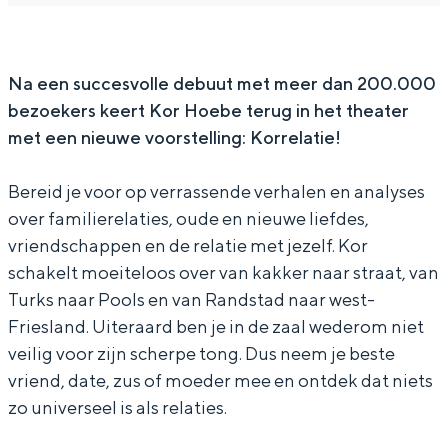
e
H
r
o
e
In Groningen ligt het allemaal opvallend
dicht bij elkaar. De levendigheid van de
b
o
H
r
b
stad, de stilte van een hofje, de
e
e
o
H
e
Na een succesvolle debuut met meer dan 200.000
weidsheid van het ommeland en de
sporen van een eeuwenoud verleden.
bezoekers keert Kor Hoebe terug in het theater
b
e
o
met een nieuwe voorstelling:
Korrelatie!
e
b
e
Stad
e
b
Provincie
Bereid je voor op verrassende verhalen en analyses
e
Waddenkust
over familierelaties, oude en nieuwe liefdes,
vriendschappen en de relatie met jezelf. Kor
Natuurgebieden
schakelt moeiteloos over van kakker naar straat, van
Turks naar Pools en van Randstad naar west-
WAT TE DOEN
Friesland. Uiteraard ben je in de zaal wederom niet
veilig voor zijn scherpe tong. Dus neem je beste
vriend, date, zus of moeder mee en ontdek dat niets
zo universeel is als relaties.