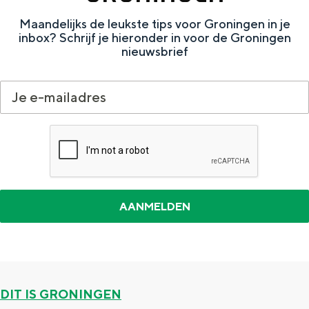
e
h
S
Maandelijks de leukste tips voor Groningen in je
r
e
i
inbox? Schrijf je hieronder in voor de Groningen
nieuwsbrief
t
E
e
a
n
z
a
g
u
l
l
r
H
i
d
u
s
e
i
h
u
d
p
t
i
a
s
g
g
c
e
e
h
DIT IS GRONINGEN
t
e