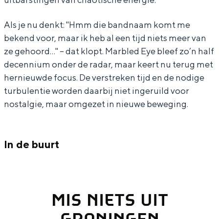
)
U
(
A
S
U
)
Als je nu denkt: "Hmm die bandnaam komt me
A
S
bekend voor, maar ik heb al een tijd niets meer van
)
A
ze gehoord…" – dat klopt. Marbled Eye bleef zo’n half
Bijzonder overnachten
decennium onder de radar, maar keert nu terug met
)
Overnachten was nog nooit zo leuk. Van
hernieuwde focus. De verstreken tijd en de nodige
slapen in een voormalige graanzolder
turbulentie worden daarbij niet ingeruild voor
van een molen tot overnachten in een
nostalgie, maar omgezet in nieuwe beweging.
iglo van stro: Groningen biedt voor ieder
wat wils.
Fietsen
In de buurt
Wandelen
Eten & drinken
Winkelen
MIS NIETS UIT
Overnachten
GRONINGEN