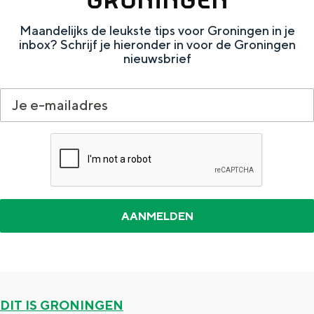
Met kinderen
Theater, muziek en musea
Maandelijks de leukste tips voor Groningen in je
inbox? Schrijf je hieronder in voor de Groningen
nieuwsbrief
REISIDEEËN
Een week in Stad en Ommeland
Een dag op pad in Groningen stad
Dagtripjes zonder auto
DIT IS GRONINGEN