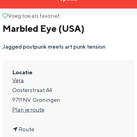
g
Wat ga jij doen?
e
Voeg toe als favoriet
Voeg toe als favoriet
Zomerwandelingen in Groningen
Marbled Eye (USA)
Zwemplekken
Jagged postpunk meets art punk tension
DIT IS GRONINGEN
Locatie
Vera
Oosterstraat 44
9711 NV
Groningen
n
Plan je route
a
Top 10
n
a
bezienswaardigheden
Route