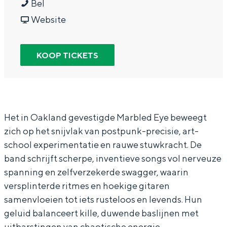
M
a
r
Bel
In Groningen ligt het allemaal opvallend
a
a
v
M
Website
dicht bij elkaar. De levendigheid van de
stad, de stilte van een hofje, de
r
r
a
a
weidsheid van het ommeland en de
b
M
n
r
sporen van een eeuwenoud verleden.
KOOP TICKETS
l
a
M
b
Stad
e
r
a
l
Provincie
d
b
r
e
Waddenkust
E
l
b
d
Het in Oakland gevestigde Marbled Eye beweegt
Natuurgebieden
zich op het snijvlak van postpunk-precisie, art-
y
e
l
E
school experimentatie en rauwe stuwkracht. De
e
d
e
y
band schrijft scherpe, inventieve songs vol nerveuze
WAT TE DOEN
(
E
d
e
spanning en zelfverzekerde swagger, waarin
U
y
E
(
versplinterde ritmes en hoekige gitaren
S
e
y
U
samenvloeien tot iets rusteloos en levends. Hun
geluid balanceert kille, duwende baslijnen met
A
(
e
S
uitbarstingen van chaotische energie.