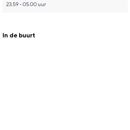
Met kinderen
23.59 - 05.00 uur
Theater, muziek en musea
REISIDEEËN
In de buurt
Een week in Stad en Ommeland
Een dag op pad in Groningen stad
Dagtripjes zonder auto