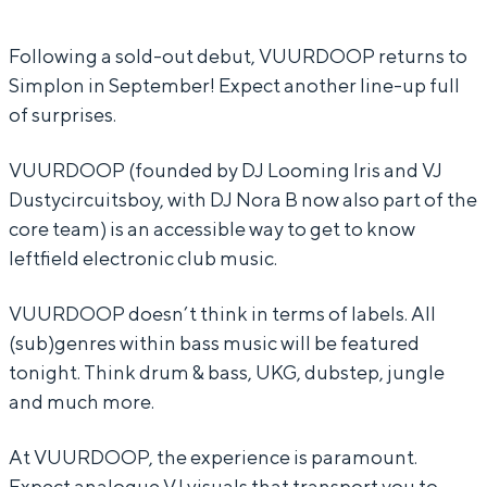
O
R
U
O
In Groningen ligt het allemaal opvallend
dicht bij elkaar. De levendigheid van de
P
D
R
O
Following a sold-out debut, VUURDOOP returns to
stad, de stilte van een hofje, de
Simplon in September! Expect another line-up full
O
D
P
weidsheid van het ommeland en de
of surprises.
sporen van een eeuwenoud verleden.
O
O
P
O
Stad
VUURDOOP (founded by DJ Looming Iris and VJ
P
Dustycircuitsboy, with DJ Nora B now also part of the
Provincie
core team) is an accessible way to get to know
Waddenkust
leftfield electronic club music.
Natuurgebieden
VUURDOOP doesn’t think in terms of labels. All
(sub)genres within bass music will be featured
WAT TE DOEN
tonight. Think drum & bass, UKG, dubstep, jungle
and much more.
At VUURDOOP, the experience is paramount.
Expect analogue VJ visuals that transport you to