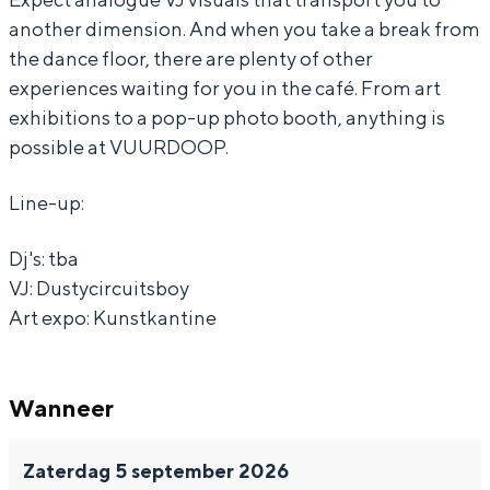
another dimension. And when you take a break from
the dance floor, there are plenty of other
experiences waiting for you in the café. From art
exhibitions to a pop-up photo booth, anything is
Bijzonder overnachten
possible at VUURDOOP.
Overnachten was nog nooit zo leuk. Van
slapen in een voormalige graanzolder
Line-up:
van een molen tot overnachten in een
iglo van stro: Groningen biedt voor ieder
Dj's: tba
wat wils.
VJ: Dustycircuitsboy
Fietsen
Art expo: Kunstkantine
Wandelen
Eten & drinken
Wanneer
Winkelen
Overnachten
Zaterdag 5 september 2026