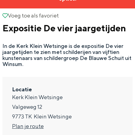
g
Wat ga jij doen?
e
Voeg toe als favoriet
Voeg toe als favoriet
Zomerwandelingen in Groningen
Expositie De vier jaargetijden
Zwemplekken
In de Kerk Klein Wetsinge is de expositie De vier
DIT IS GRONINGEN
jaargetijden te zien met schilderijen van vijftien
kunstenaars van schildergroep De Blauwe Schuit uit
Winsum.
Locatie
Kerk Klein Wetsinge
Valgeweg 12
9773 TK
Klein Wetsinge
Top 10
n
Plan je route
bezienswaardigheden