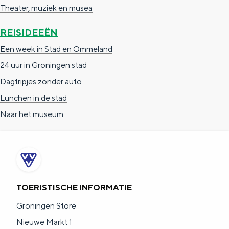
a
n
Theater, muziek en musea
a
S
REISIDEEËN
l
e
Een week in Stad en Ommeland
:
i
24 uur in Groningen stad
N
t
Dagtripjes zonder auto
e
e
Lunchen in de stad
d
Naar het museum
e
r
l
a
n
TOERISTISCHE INFORMATIE
d
Groningen Store
s
Nieuwe Markt 1