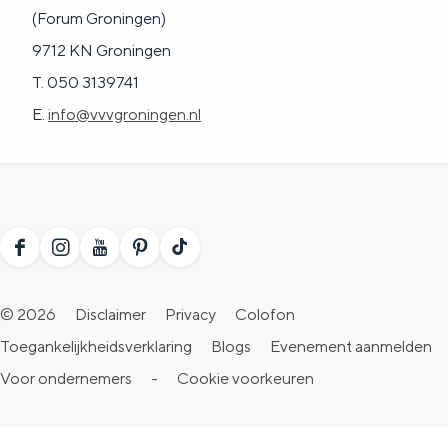
(Forum Groningen)
9712 KN Groningen
T. 050 3139741
E.
info@vvvgroningen.nl
F
I
Y
P
T
a
n
o
i
i
© 2026
Disclaimer
Privacy
Colofon
c
s
u
n
k
Toegankelijkheidsverklaring
Blogs
Evenement aanmelden
e
t
T
t
T
Voor ondernemers
-
Cookie voorkeuren
b
a
u
e
o
o
g
b
r
k