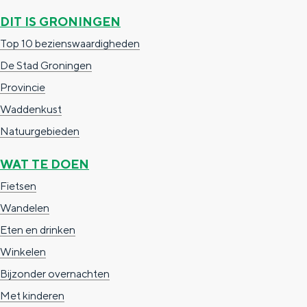
e
h
S
DIT IS GRONINGEN
r
e
i
Top 10 bezienswaardigheden
t
E
e
De Stad Groningen
a
n
z
Provincie
a
g
u
Waddenkust
l
l
r
Natuurgebieden
H
i
d
u
s
e
WAT TE DOEN
i
h
u
Fietsen
d
p
t
Wandelen
i
a
s
Eten en drinken
g
g
c
Winkelen
e
e
h
Bijzonder overnachten
t
e
Met kinderen