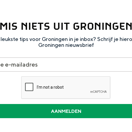
MIS NIETS UIT GRONINGE
leukste tips voor Groningen in je inbox? Schrijf je hier
Dagtripjes zonder auto
Groningen nieuwsbrief
veranderlijke landschap. Binen een mum van tijd sta je vanuit de stad 