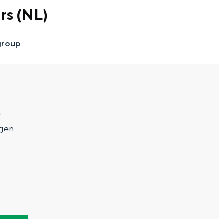
rs (NL)
group
4
gen
Top 10 bezienswaardighed
allend dicht bij elkaar. De levendigheid van de stad, de stilte van ee