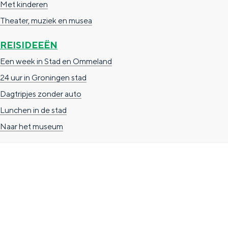
Met kinderen
g
g
c
Theater, muziek en musea
e
e
h
REISIDEEËN
t
e
Een week in Stad en Ommeland
a
n
24 uur in Groningen stad
a
S
Dagtripjes zonder auto
l
e
Lunchen in de stad
:
i
Naar het museum
N
t
e
e
d
e
r
TOERISTISCHE INFORMATIE
l
Groningen Store
a