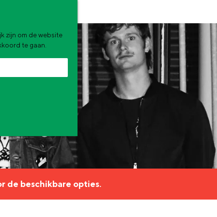
k zijn om de website
akkoord te gaan.
zomervakantie. Wat ga jij doen?
r de beschikbare opties.