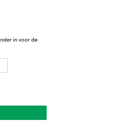
N
onder in voor de
aan de Waddenzee, midden in het groen of bij een schattig