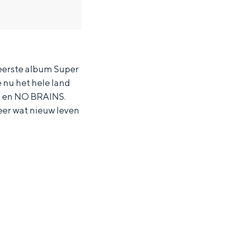
eerste album Super
 nu het hele land
in en NO BRAINS.
eer wat nieuw leven
ten in een iglo van stro: Groningen biedt voor ieder wat wils.