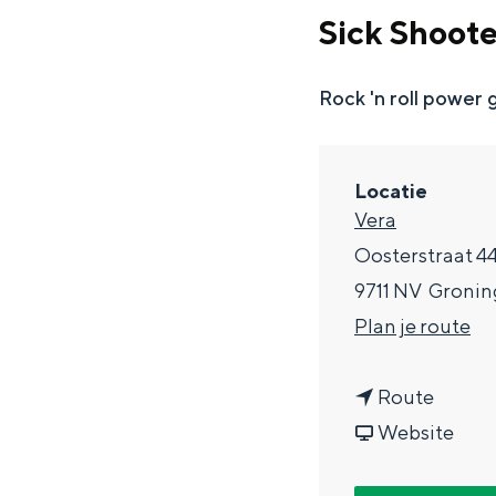
g
Sick Shoote
e
DIT IS GRONINGEN
Rock 'n roll power 
Locatie
Vera
Oosterstraat 4
9711 NV
Gronin
n
Plan je route
a
In Groningen ligt het allemaal opv
n
a
Route
eeuwenoud verleden.
a
v
r
Website
Stad
a
a
S
Provincie