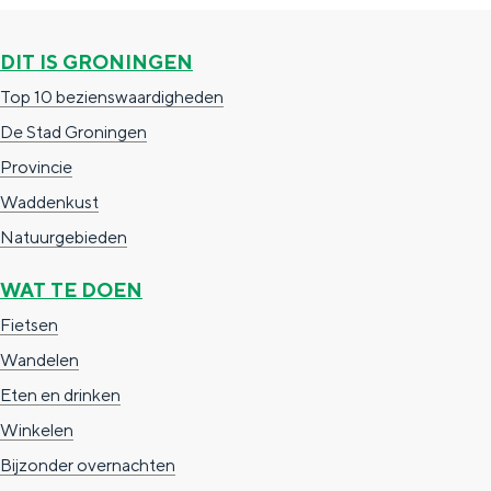
c
t
h
DIT IS GRONINGEN
t
o
e
Top 10 bezienswaardigheden
e
t
n
De Stad Groningen
e
h
S
Provincie
r
e
i
Waddenkust
t
E
e
Natuurgebieden
a
n
z
a
g
u
WAT TE DOEN
l
l
r
Fietsen
H
i
d
Wandelen
u
s
e
Eten en drinken
i
h
u
Winkelen
d
p
t
Bijzonder overnachten
i
a
s