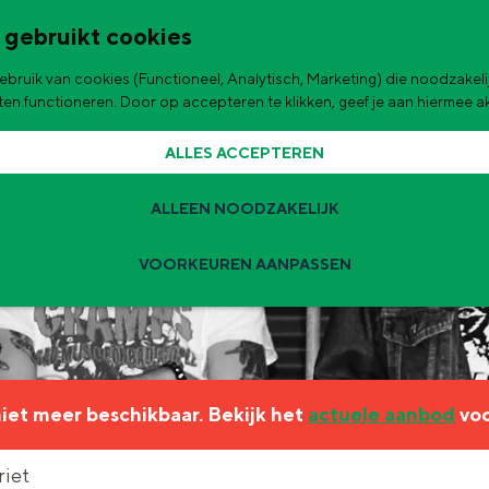
 gebruikt cookies
bruik van cookies (Functioneel, Analytisch, Marketing) die noodzakelij
de stad
aten functioneren. Door op accepteren te klikken, geef je aan hiermee 
ALLES ACCEPTEREN
ALLEEN NOODZAKELIJK
VOORKEUREN AANPASSEN
Zomervakantie tips
 zijn de leukste uitjes voor kinderen in Stad en Ommeland voor deze 
 niet meer beschikbaar. Bekijk het
actuele aanbod
voo
ingen
t
riet