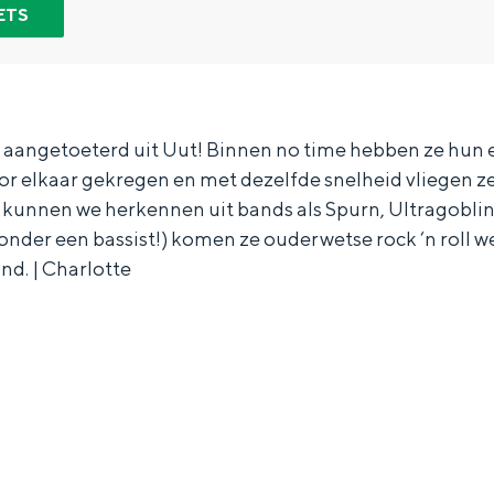
ETS
 aangetoeterd uit Uut! Binnen no time hebben ze hun 
r elkaar gekregen en met dezelfde snelheid vliegen ze
i kunnen we herkennen uit bands als Spurn, Ultragobl
zonder een bassist!) komen ze ouderwetse rock ‘n roll w
nd. | Charlotte
Bijzonder overnachten
. Van slapen in een voormalige graanzolder van een molen tot overnach